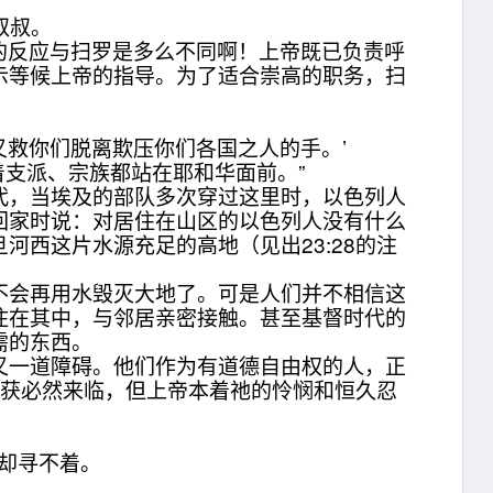
叔叔。
时的反应与扫罗是多么不同啊！上帝既已负责呼
示等候上帝的指导。为了适合崇高的职务，扫
又救你们脱离欺压你们各国之人的手。’
着支派、宗族都站在耶和华面前。”
，当埃及的部队多次穿过这里时，以色列人
回家时说：对居住在山区的以色列人没有什么
西这片水源充足的高地（见出23:28的注
会再用水毁灭大地了。可是人们并不相信这
住在其中，与邻居亲密接触。甚至基督时代的
需的东西。
一道障碍。他们作为有道德自由权的人，正
收获必然来临，但上帝本着祂的怜悯和恒久忍
他却寻不着。