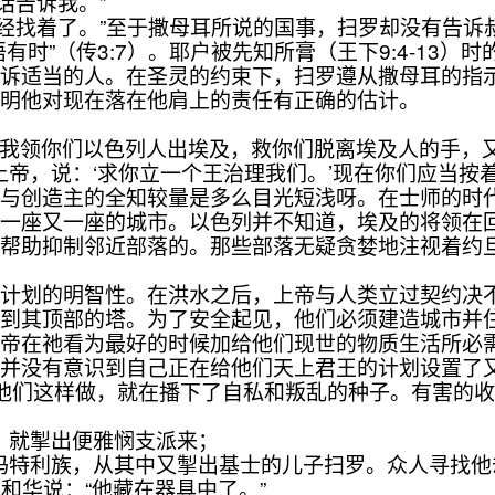
话告诉我。”
已经找着了。”至于撒母耳所说的国事，扫罗却没有告诉
”（传3:7）。耶户被先知所膏（王下9:4-13）
告诉适当的人。在圣灵的约束下，扫罗遵从撒母耳的指
证明他对现在落在他肩上的责任有正确的估计。
：‘我领你们以色列人出埃及，救你们脱离埃及人的手，
上帝，说：‘求你立一个王治理我们。’现在你们应当按
创造主的全知较量是多么目光短浅呀。在士师的时代
坦一座又一座的城市。以色列并不知道，埃及的将领在
帮助抑制邻近部落的。那些部落无疑贪婪地注视着约旦河
划的明智性。在洪水之后，上帝与人类立过契约决不
达到其顶部的塔。为了安全起见，他们必须建造城市并
上帝在祂看为最好的时候加给他们现世的物质生活所必
没有意识到自己正在给他们天上君王的计划设置了又
）。他们这样做，就在播下了自私和叛乱的种子。有害的
，就掣出便雅悯支派来；
出玛特利族，从其中又掣出基士的儿子扫罗。众人寻找
耶和华说：“他藏在器具中了。”