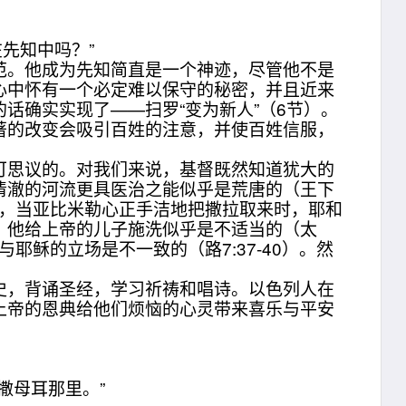
先知中吗？”
。他成为先知简直是一个神迹，尽管他不是
心中怀有一个必定难以保守的秘密，并且近来
话确实实现了——扫罗“变为新人”（6节）。
著的改变会吸引百姓的注意，并使百姓信服，
思议的。对我们来说，基督既然知道犹大的
革清澈的河流更具医治之能似乎是荒唐的（王下
来说，当亚比米勒心正手洁地把撒拉取来时，耶和
说，他给上帝的儿子施洗似乎是不适当的（太
耶稣的立场是不一致的（路7:37-40）。然
，背诵圣经，学习祈祷和唱诗。以色列人在
上帝的恩典给他们烦恼的心灵带来喜乐与平安
撒母耳那里。”