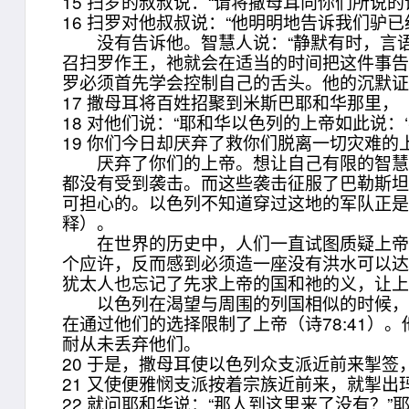
15 扫罗的叔叔说：“请将撒母耳向你们所说的
16 扫罗对他叔叔说：“他明明地告诉我们驴
没有告诉他。智慧人说：“静默有时，言语有时
召扫罗作王，祂就会在适当的时间把这件事
罗必须首先学会控制自己的舌头。他的沉默
17 撒母耳将百姓招聚到米斯巴耶和华那里，
18 对他们说：“耶和华以色列的上帝如此说
19 你们今日却厌弃了救你们脱离一切灾难的
厌弃了你们的上帝。想让自己有限的智慧与
都没有受到袭击。而这些袭击征服了巴勒斯
可担心的。以色列不知道穿过这地的军队正是
释）。
在世界的历史中，人们一直试图质疑上帝计
个应许，反而感到必须造一座没有洪水可以
犹太人也忘记了先求上帝的国和祂的义，让
以色列在渴望与周围的列国相似的时候，并
在通过他们的选择限制了上帝（诗78:41
耐从未丢弃他们。
20 于是，撒母耳使以色列众支派近前来掣签
21 又使便雅悯支派按着宗族近前来，就掣
22 就问耶和华说：“那人到这里来了没有？”