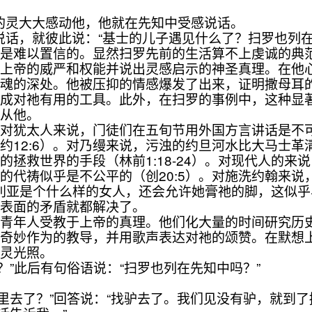
帝的灵大大感动他，他就在先知中受感说话。
说话，就彼此说：“基士的儿子遇见什么了？扫罗也列在
难以置信的。显然扫罗先前的生活算不上虔诚的典范
扬上帝的威严和权能并说出灵感启示的神圣真理。在他
魂的深处。他被压抑的情感爆发了出来，证明撒母耳的
变成对祂有用的工具。此外，在扫罗的事例中，这种显
跟从他。
犹太人来说，门徒们在五旬节用外国方言讲话是不可
约12:6）。对乃缦来说，污浊的约旦河水比大马士
鄙的拯救世界的手段（林前1:18-24）。对现代人的
的代祷似乎是不公平的（创20:5）。对施洗约翰来
马利亚是个什么样的女人，还会允许她膏祂的脚，这似乎与
切表面的矛盾就都解决了。
年人受教于上帝的真理。他们化大量的时间研究历史
华奇妙作为的教导，并用歌声表达对祂的颂赞。在默想
圣灵光照。
？”此后有句俗语说：“扫罗也列在先知中吗？”
哪里去了？”回答说：“找驴去了。我们见没有驴，就到了