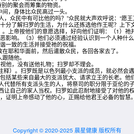
特别的聚会而筹集的物资。
姓中间，身体比众民高过一头。
的人，众民中有可比他的吗？”众民就大声欢呼说：“愿王
分了解扫罗的生活，为什么还拣选他作王呢？上下文
20）。上帝按他们的意愿选择，好向他们证明：（1）
恶影响。（3）他们必须通过经验认识到一个人种什么
和谐一致的生活并接受祂的祝福。
，放在耶和华面前，然后遣散众民，各回各家去了。
人跟随他。
就藐视他，没有送他礼物；扫罗却不理会。
注释）。扫罗既是以色列最小支派的成员，就必然会遇到
能包括某些来自最大的支派犹大、请求立王的长老。他
未人代替所有支派头生的人，将祭司的职分限于亚伦的
摩西让自己的家人当权。扫罗如此忍耐地接受了对他的
据，证明上帝感动了他的心，正赐给他君王必备的智慧
Copyright © 2020-2025 晨星健康 版权所有