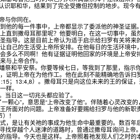
这样拒绝继续认识耶和华，结果到了完全受撒但控制的地步。
上帝与你同在。
他的每一件事中，上帝都显示了委派他的神圣证据。
路上直到撒母耳那里呢？他要明白，在这一切事中，虽
神圣指导。这是目前上帝认为适于启示给扫罗有关将来
自己的生活受上帝所安排。在他每日的生活环境中，
能会多么不同啊！他有证据证明他回家的环境是上帝安
动来与上帝合作。
献燔祭和平安祭。你要等候七日，等我到了那里，指示你
证明上帝在为他作工。他在此刻不能精确地告诉扫罗
:15；13:4,8）。撒母耳只是向这位未来的王的保
的一样。
心。当日这一切兆头都应验了。
颗心”，意思是“上帝改变了他”。伴随着心灵改变的
国王所面对的问题。上帝准备好要赐给扫罗与他的新职
节）！
，是让有关祂的事成为他生命中最重要的。数百年后
在试图寻找穿越个人迷津的道路时，曾通过撒母耳询问上
上的指导。今天也是这样。上帝照着祂发现人们之时的