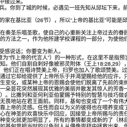
手中接过来。
防兵。你到了城的时候，必遇见一班先知从邱坛下来，
的家在基比亚（26节），所以“上帝的基比亚”可能是
圣乐唱圣歌，使自己的心重新关注上帝过去的眷顾。“
定的方法之一，作为他所建学校课程的一部分，为使他
同受感说话；你要变为新人。
意为“作上帝的代言人”）的一种形式，在这里不是指
。他们自割自刺好像被邪灵附体（王上18:28,29
时，他们正在唱诗赞美上帝，扫罗也加入了歌颂赞美。
是通过它却给提供了上帝所乐于并渴望赐给他的应许，
变化，或某种上帝的恩赐会使他们脱离了先前的束缚
或一朵昙花突然展现其优雅的美丽并散发其惊人的芳香
7）。比撒列和亚何利亚伯蒙赐予特别的智慧与技巧做会幕
，无畏地站在君王面前。同样，基甸也变成了一个有伟
是靠上帝的灵感。任性而自以为义的彼得也在喂养变成
的心在神圣的欢喜快乐中回应，因接受上帝所赐与的责
变化就更加明显了，所有的事情都变成新的了（林后5
例如基甸曾把当时的以色列人从偶像崇拜中拯救出来，