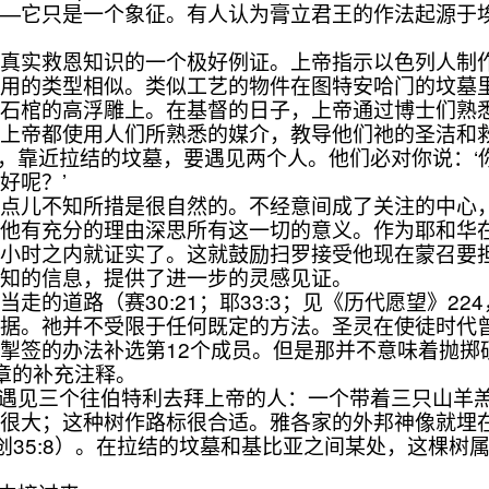
——它只是一个象征。有人认为膏立君王的作法起源于
实救恩知识的一个极好例证。上帝指示以色列人制作
使用的类型相似。类似工艺的物件在图特安哈门的坟墓
石棺的高浮雕上。在基督的日子，上帝通过博士们熟悉
，上帝都使用人们所熟悉的媒介，教导他们祂的圣洁和
撒，靠近拉结的坟墓，要遇见两个人。他们必对你说：
好呢？’
儿不知所措是很自然的。不经意间成了关注的中心，
。他有充分的理由深思所有这一切的意义。作为耶和华
几小时之内就证实了。这就鼓励扫罗接受他现在蒙召要
先知的信息，提供了进一步的灵感见证。
路（赛30:21；耶33:3；见《历代愿望》224，2
证据。祂并不受限于任何既定的方法。圣灵在使徒时代
掣签的办法补选第12个成员。但是那并不意味着抛掷
章的补充注释。
必遇见三个往伯特利去拜上帝的人：一个带着三只山羊
；这种树作路标很合适。雅各家的外邦神像就埋在“示
创35:8）。在拉结的坟墓和基比亚之间某处，这棵