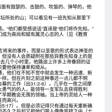
前面有鼓瑟的、击鼓的、吹笛的、弹琴的，他
邱坛所处的山；可以看见有一班先知从那里下
他们都受感说话”直译是“他们将作先知。”
们成为高尚和赋有属灵心志的人（见《教育
预言将来的事件，而是以圣歌的形式表达神圣的
），但没有人会质疑附在那些异教先知身上的是
过去几个小时里，他路途上许多上帝眷顾的证
只要他保持谦卑和顺从。
，他们在不知不觉中就会发生一种迅速、新
一样。但在片刻之前这种事还一点儿都不明
的工作（出31:2-6）。几乎在一夜之间摩
大勇气的的人，能领导一支军队去获得胜利
了早期教会无畏的领袖。当上帝的灵给人一种
任而高兴。
:17）。但是必须记得只有通过每天重新确
但不久之后却又把他们带入偶像崇拜之中（士