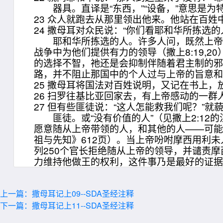
器具。直译是“东西，”“设备，”意思是为
23 众人就跑去从那里领出他来。他站在百
24 撒母耳对众民说：“你们看耶和华所拣选
耶和华所拣选的人。许多人问，既然上帝十
战争中为他们提供有力的领导（撒上8:19,
的选择不智，祂还是会抑制伴随着君主制的邪
路，并不阻止那国中的个人过与上帝的旨意
25 撒母耳将国法对百姓说明，又记在书上
26 扫罗往基比亚回家去，有上帝感动的一群
27 但有些匪徒说：“这人怎能救我们呢？”
匪徒。或“没有价值的人”（见撒上2:12的
愿意随从上帝带领的人，和其他的人——可
祖与先知》612页）。当上帝吩咐摩西用利
列250个官长拒绝随从上帝的领导，并谴责
力维持他做王的权利，这件事乃是最好的证
上一篇：撒母耳记上09--SDA圣经注释
下一篇：撒母耳记上11--SDA圣经注释