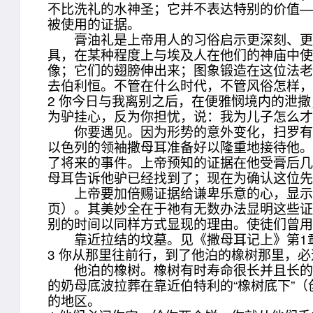
不比洗礼的水神圣；它并不表达特别的价值
被使用的证据。
膏油礼是上帝用人的习俗启示更深刻、更真
具，在某种程度上与埃及人在他们的神庙中
像；它们的翅膀伸出来；图象锻造在这位法老
去伯利恒。不管在什么时代，不管风俗怎样
2 你今日与我离别之后，在便雅悯境内的泄
为驴挂心，反为你担忧，说：我为儿子怎么才
你要遇见。因为形势的意外变化，扫罗有点
以色列的领袖撒母耳准备好以隆重地接待他
了将来的事件。上帝预知的证据在他受膏后
母耳告诉他驴已经找到了；现在为确认这位
上帝要加倍赐证据给谦卑乐意的心，显示当走的道
页）。其美妙全在于祂有无数办法显明这些
别的时间以同样方式显现的理由。使徒们曾用
靠近拉结的坟墓。见《撒母耳记上》第1
3 你从那里往前行，到了他泊的橡树那里，
他泊的橡树。橡树有时寿命很长并且长的很大
的奶母底波拉葬在靠近伯特利的“橡树底下”（
的地区。