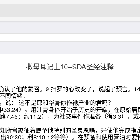
撒母耳记上10--SDA圣经注释
兆确认了他的蒙召。9 扫罗的心改变了，说起了预言。1
的不同情绪。
嘴，说：“这不是耶和华膏你作祂产业的君吗？
申33:24）。用油膏身体开始于历史的开端，在原始
7:46；约11:2），为社交事件作准备（得3:3）
所膏象征着赐予他特别的圣灵恩赐，好使他完成指定
；出30:30；利8:10-12等等）。在预备和使用膏油时