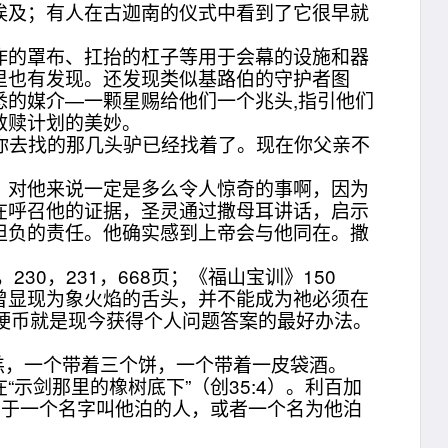
埃及；有人在古迦南的仪式中看到了它很早就
的罩布、扛抬的杠子等用于会幕的设施和器
里也有发现。还发现类似基路伯的守护者图
的媒介—一颗星赐给他们一个兆头,指引他们
救赎计划的美妙。
‘你去找的那几头驴已经找着了。现在你父亲不
对他来说一定是多么令人惊奇的事啊，因为
在呼召他的证据，圣灵通过撒母耳讲话，启示
担负的责任。他确实感到上帝会与他同在。撒
30，231，668页；《福山宝训》150
曾显现为象火焰的舌头，并不能成为祂必须在
硬币就是现今获得个人问题答案的最好办法。
羔，一个带着三个饼，一个带着一皮袋酒。
剑那里的橡树底下”（创35:4）。利百加
树属于一个名字叫他泊的人，或者一个名为他泊