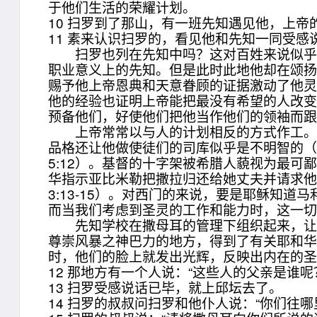
于他们生活的荣耀计划。
10 扫罗到了那山，有一班先知遇见他，上
11 素来认识扫罗的，看见他和先知一同受感
扫罗也列在先知中吗？这对百姓来说似乎是
职业意义上的先知。但是此时此地他却在颂
赐予他上帝恩典和天意眷顾的证据激动了他灵
他的经验也证明上帝能把最没有希望的人改
预备他们，好使他们把他当作他们的领袖而
上帝常常以与人的计划相反的方式作工。对
品格还让他做使徒们的司库似乎是不明智的（
5:12）。基督的十字架被希腊人藐视为最可
华指示亚比米勒把撒拉归还给她丈夫并请求他
3:13-15）。对西门的来说，要是耶稣知道
而当我们考虑到圣灵的工作和能力时，这一
先知学校在撒母耳的管理下组织起来，让青
尊崇风暴之神巴力的地方，得到了有关耶和
时，他们的脸上就发出光辉，反映出内在的
12 那地方有一个人说：“这些人的父亲是谁呢
13 扫罗受感说话已毕，就上邱坛去了。
14 扫罗的叔叔问扫罗和他仆人说：“你们往