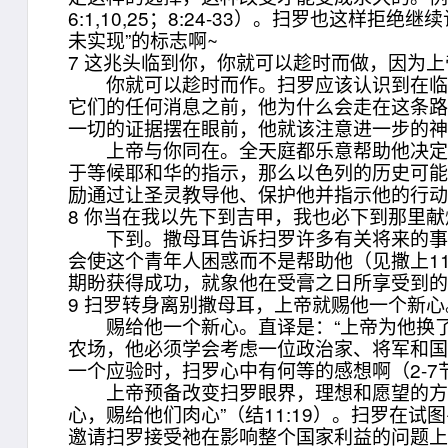
6:1,10,25；8:24-33）。扫罗也
未实现”的标志啊~
7 这兆头临到你，你就可以趁时而做，因为
你就可以趁时而作。扫罗应该认识到在临到
它们的任何消息之前，他为什么会走在这条
一切的证据摆在眼前，他就该注意进一步的
上帝与你同在。全天庭都乐意帮助他决定让
于等候耶和华的指示，那么以色列的历史可
励通过让圣灵教导他、保护他并指示他的行
8 你当在我以先下到吉甲，我也必下到那里
下到。撒母耳告诉扫罗许多有关将来的事，
会使这个青年人困惑而不是帮助他（见撒上11
期盼获得成功，就象他在受膏之日所享受到
9 扫罗转身离别撒母耳，上帝就赐他一个新
赐给他一个新心。直译是：“上帝为他换了一
农场，他必须学会考虑一位政治家、将军和
一个应验时，扫罗心中有何等的感想啊（2-7
上帝预备改变扫罗眼界，理想和愿望的方式
心，赐给他们肉心”（结11:19）。扫罗
邀请扫罗接受祂在影响整个国家利益的问题