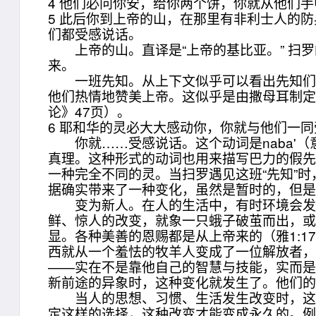
4 他们必问你安，给你两个饼，你就从他们
5 此后你到上帝的山，在那里有非利士人的
们都受感说话。
上帝的山。直译是“上帝的基比亚。” 扫罗
来。
一班先知。从上下文似乎可以看出先知们在奏
他们热情地赞美上帝。这似乎是由撒母耳制
论》47页）。
6 耶和华的灵必大大感动你，你就与他们一
你就……受感说话。这个动词是naba'（
真理。这种形式的动词也用来描写巴力的假先知
一种完全不同的灵。当扫罗遇见这班“先知”
据确实带来了一种变化，虽然是暂时的，但
变为新人。在人的生活中，有时环境会发生
鲜、惊人的改变，就象一只蛾子破茧而出，
显。各种美善的恩赐都是从上帝来的（雅1:1
西就从一个羞怯的牧羊人变成了一位解放者
——实在不是靠他自己的智慧与技能，实而
新前途的异象时，这种变化就发生了。他们
当人的思想、习惯、生活发生改变时，这种
定这样的选择，这种改变才能变成永久的。