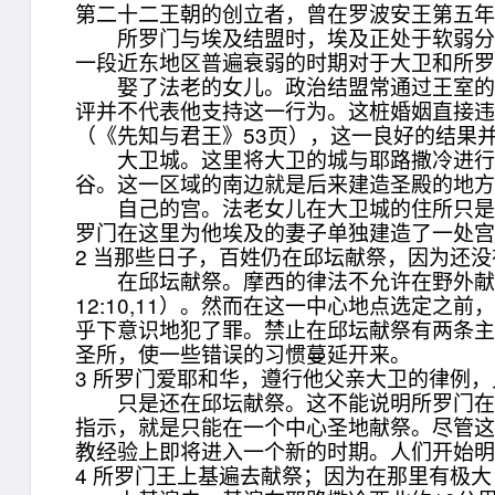
第二十二王朝的创立者，曾在罗波安王第五年进攻
所罗门与埃及结盟时，埃及正处于软弱分裂
一段近东地区普遍衰弱的时期对于大卫和所
娶了法老的女儿。政治结盟常通过王室的联
评并不代表他支持这一行为。这桩婚姻直接
（《先知与君王》53页），这一良好的结果
大卫城。这里将大卫的城与耶路撒冷进行区分
谷。这一区域的南边就是后来建造圣殿的地
自己的宫。法老女儿在大卫城的住所只是临
罗门在这里为他埃及的妻子单独建造了一处宫室
2 当那些日子，百姓仍在邱坛献祭，因为还
在邱坛献祭。摩西的律法不允许在野外献祭，
12:10,11）。然而在这一中心地点选定之前，献
乎下意识地犯了罪。禁止在邱坛献祭有两条主
圣所，使一些错误的习惯蔓延开来。
3 所罗门爱耶和华，遵行他父亲大卫的律例
只是还在邱坛献祭。这不能说明所罗门在这个
指示，就是只能在一个中心圣地献祭。尽管这
教经验上即将进入一个新的时期。人们开始明白
4 所罗门王上基遍去献祭；因为在那里有极大