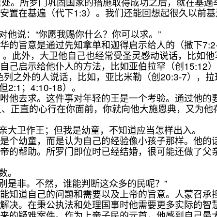
。所罗门巩固国家的措施取得成功之后，就在基遍举行
安置在基遍（代下1:3）。我们还能回想起很久以前基
对他说：“你愿我赐你什么？你可以求。”
是通过先知拿单和迦得启示给人的（撒下7:2-17；12
:7,8）。此外，大卫他自己也经常受圣灵感动说话，比如
示给他仆人的方法，比如亚伯拉罕（创15:12），雅各（
色列之外的人说话，比如，亚比米勒（创20:3-7），拉班
:1；4:10-18）。
他去求。这件事对年轻的王是一个考验。通过他的要
公义、正直的心行在你面前，你就向他大施恩典，又为
父亲大卫作王；但我是幼童，不知道应当怎样出入。
个幼童，而是认为自己的经验像小孩子那样。他的话
的帮助。所罗门即位时已经结婚，很可能还做了父亲。
数。
辨别是非。不然，谁能判断这众多的民呢？”
知道自己的问题和需要以及上帝的旨意。人蒙召承担
何解决。在秉公执法和处理国事时他需要更多实际的智
上来的疑难案件。作为上帝子民的元首，他感到自己最