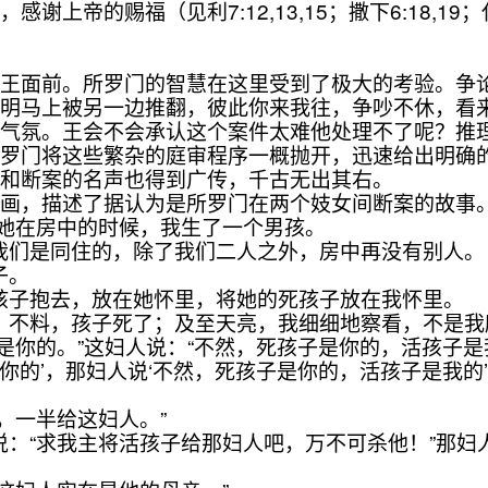
上帝的赐福（见利7:12,13,15；撒下6:18,19
面前。所罗门的智慧在这里受到了极大的考验。争论
声明马上被另一边推翻，彼此你来我往，争吵不休，看
气氛。王会不会承认这个案件太难他处理不了呢？推理
所罗门将这些繁杂的庭审程序一概抛开，迅速给出明确
慧和断案的名声也得到广传，千古无出其右。
，描述了据认为是所罗门在两个妓女间断案的故事
；她在房中的时候，我生了一个男孩。
。我们是同住的，除了我们二人之外，房中再没有别人。
子。
的孩子抱去，放在她怀里，将她的死孩子放在我怀里。
奶，不料，孩子死了；及至天亮，我细细地察看，不是我
子是你的。”这妇人说：“不然，死孩子是你的，活孩子
是你的’，那妇人说‘不然，死孩子是你的，活孩子是我的’
，一半给这妇人。”
说：“求我主将活孩子给那妇人吧，万不可杀他！”那妇