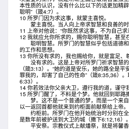
本性质的认识，没有什么比以下的话更加精辟的
聪明”（箴4:7）。
10 所罗门因为求这事，就蒙主喜悦。
蒙主喜悦。当人向上帝求智慧和良善的时候
11 上帝对他说：“你既然求这事，不为自
12 我就应允你所求的，赐你聪明智慧，甚
聪明智慧。所罗门的智慧似乎包括道德和才
的工作和思想。
13 你所没有求的，我也赐给你，就是富足
没有求的。这是上帝对所罗门祈求智慧的肯
（箴3:13）。“她的道是安乐，她的路全是平
罪我的，却害了自己的性命”（箴8:35,3
6:33）。
14 你若效法你父亲大卫，遵行我的道，谨守
15 所罗门醒了，不料是个梦。他就回到耶
梦。这不是一个普通的梦，而是一个来自上
以一返回首都他就来到约柜面前献祭给上帝
约柜前。所罗门在他开始统治时分别在全国
是数年前被护送到大卫的城（撒下6:12,16）
平安祭。宗教仪式上献燔祭，就是将馨香的火