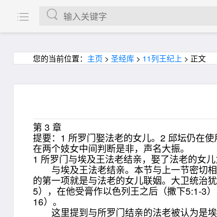
您的当前位置：
主页
>
圣经库
>
11列王纪上
> 正文
第 3 章
提要：1 所罗门娶法老的女儿。2 邱坛仍在
在两个妓女中间判断是非，声名大振。
1 所罗门与埃及王法老结亲，娶了法老的女
与埃及王法老结亲。本节与上一节密切相关
的第一项就是与法老的女儿联姻。大卫统治犹大时
5），在他受膏作以色列王之后（撒下5:1-3
16）。
这里提到与所罗门结亲的法老被认为是埃及