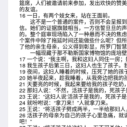
筵席，人们被邀请前来参加，发出欢快的赞美，感谢
的友谊。
16 一日，有两个妓女来，站在王面前。
这不是一个普通的案件，否则不会呈报到王
信。她们的证据旗鼓相当，一方信誓旦旦的
的。整个庭审现场陷入了一种悬而不决的焦虑
个案件中除了拖延时间还能做些什么呢？但
了他的亲生母亲，公义得到彰显，所罗门智
一幅现藏于那不勒斯国家博物馆的庞培壁画
17 一个说：“我主啊，我和这妇人同住一房
18 我生孩子后第三日，这妇人也生了孩子
19 夜间，这妇人睡着的时候，压死了她的孩
20 她半夜起来，趁我睡着，从我旁边把我
21 天要亮的时候，我起来要给我的孩子吃
22 那妇人说：“不然，活孩子是我的，死孩
23 王说：“这妇人说‘活孩子是我的，死孩子
24 就吩咐说：“拿刀来！”人就拿刀来。
25 王说：“将活孩子劈成两半，一半给那妇人
26 活孩子的母亲为自己的孩子心里急痛，就
吧！”