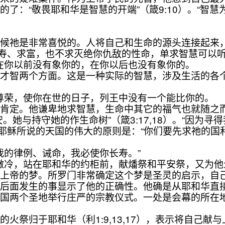
了：“敬畏耶和华是智慧的开端”（箴9:10）。“智
祂是非常喜悦的。人将自己和生命的源头连接起来
己求寿、求富，也不求灭绝你仇敌的性命，单求智慧可以
至在你以前没有象你的，在你以后也没有象你的。
智两个方面。这是一种实际的智慧，涉及生活的各个
、尊荣，使你在世的日子，列王中没有一个能比你的。
定。他谦卑地求智慧，生命中其它的福气也就随之而来
安。她与持守她的作生命树”（箴3:17,18）。“因
6）。耶稣所说的天国的伟大的原则是：“你们要先求祂的
我的律例、诫命，我必使你长寿。”
路撒冷，站在耶和华的约柜前，献燔祭和平安祭，又为
帝的梦。所罗门非常确定这个梦是圣灵的启示，自己
。后面发生的事显示了他的正确性。他确是从耶和华直
两个圣地举行庄严的宗教仪式。一处是会幕的所在地
。
祭归于耶和华（利1:9,13,17），表示将自己献