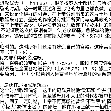
犹大（王上14:25）。很多权威人士都认为与所罗门结
的时期。这一时期亚述和巴比伦的力量也都衰微。曾
罗门来说是个绝好的机会，在上帝分别出来的这片土地
姻来订立。圣史的作家没有批评所罗门与这异教的公
违背了上帝的命令。尽管法老的女儿放弃了埃及本国的
并不能证明这次的联姻有理。法老攻取基，色将城给他女
。锡安山的古堡耶布斯人的要塞（撒下5:7-9）坐
方。
时的。这时所罗门还没有建造自己的宫殿。这座宫室
（王上7:8）。
没有为耶和华的名建殿。
祭牲必须带到帐幕（利17:3-5）。耶和华曾应许
祭是在全国各地进行的（士6:25,26；13:16；撒上7:1
要原因：（1）让以色列人远离当地举行败坏的偶像崇
，只是还在邱坛献祭烧香。
时期敬拜偶像。这里的记载只说他“爱耶和华”并“遵
个教导在士师时代，甚至撒母耳和大卫的时代都被忽
，到了一定时期，上帝不再宽恕祂曾经“不监察”的情况
（“极大“或作“出名”）的邱坛，他在那坛上献一千牺牲