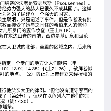
亲的法老是索瑟尼斯（Psousennes）。
经势力强大的赫人已很久不成其国了。这样
上为祂的子民建立一个强大的国家。
主联姻，只是记述了事件。但是作者没有批
宗教而接受了她与之同住的希伯来人的信仰
儿所罗门的妻作妆奁（王上9:16）。
落在东边山脊的南端，西边是基训泉和汲沦
在大卫城的北部，圣殿的区域之内，后来所
要指定一个专门的地方让人们献祭（申
0；13:9；14:35；代上21:26）。敬拜者似
拜的地点。（2）防止为上帝建立未经授权的
行他父亲大卫的律例。”但他没有遵守摩西的
视了（第2节），但现在以色列人在他们的宗
（徒17:30）。
作燔祭。