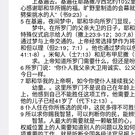
上基遍去。基遍在耶路撒冷西北约10公里处
心感谢耶和华所赐的福。旷野里制造的会幕就
劈柴挑水的人”（书9:23）。
5 在基遍，夜间梦中，耶和华向所罗门显现，
梦中。在所罗门的父亲大卫的日子，耶和华的旨意
特殊仪式启示给人的（撒上23:9-12；30
通过梦与上帝交通的。上帝经常选择梦作为将自己启
和但以理（但2:19；7:1）。他也通过梦向以
41:1-8），米甸人（士7:13）和尼布甲尼撒（但2
求。上帝知道所罗门需要什么，但还是吩咐
6 所罗门说：“你仆人我父亲大卫用诚实、
今日一样。
7 耶和华我的上帝啊，如今你使仆人接续我
幼童。。这里所罗门不是说自己在年龄上是
上，他感到自己不能胜任这项工作，他需要上帝
他的儿子已经41岁了（代下12:13）。
8 仆人住在你所拣选的民中，这民多得不可胜
9 所以求你赐我智慧，可以判断你的民，能
智慧。人最大的需要就是一颗敏慧的心，能
权威位置上的人需要知道别人的问题以及如
项重要的工作，就是听断全国各级法官呈报