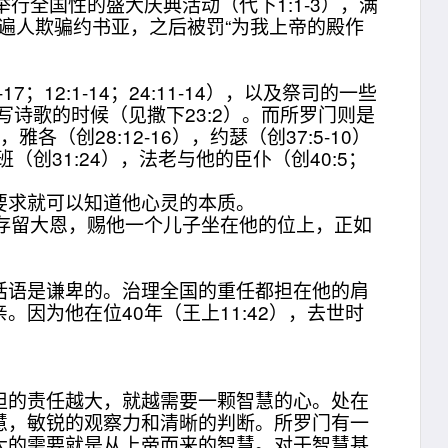
全国性的盛大庆典活动（代下1:1-3），满
遍人欺骗约书亚，之后被罚“为我上帝的殿作
:1-14；24:11-14），以及祭司的一些
他写诗歌的时候（见撒下23:2）。而所罗门则是
创28:12-16），约瑟（创37:5-10）
（创31:24），法老与他的臣仆（创40:5；
求就可以知道他心灵的本质。
他存留大恩，赐他一个儿子坐在他的位上，正如
语是谦卑的。治理全国的重任都担在他的肩
因为他在位40年（王上11:42），去世时
的责任越大，就越需要一颗智慧的心。处在
慧，敏锐的观察力和清晰的判断。所罗门有一
大的需要就是从上帝而来的智慧。对于智慧基