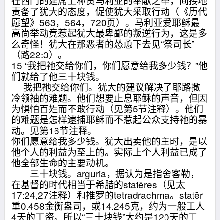
在西门的筵席上称赞马利亚的奉献之举，间接地
责备了犹大的态度，促使犹大采取行动（《历代
愿望》563，564，720页）。马利亚爱耶稣最
高尚举动竟惹起犹大最卑鄙的叛逆行为，这是多
么奇怪！犹大在那恶者的怂恿下去见“祭司长”
（路22:3）。
15 “我把祂交给你们，你们愿意给我多少钱？”他
们就给了他三十块钱。
我把祂交给你们。犹大的建议解决了耶路撒
冷领袖的难题。他们想要止息耶稣的声音，但因
为惧怕百姓而不敢行动（见第5节注释）。他们
的难题是怎样逮捕耶稣而不惹起公众支持祂的暴
动。见第16节注释。
你们愿意给我多少钱。犹大出卖他的主时，是以
他个人的利益为至上的。实际上个人利益已成了
他全部生命的主要动机。
三十块钱。arguria，据认为是指舍客勒，
在基督的时代相当于希腊的statēres（见太
17:24,27注释）和推罗的tetradrachma。statēr
重0.458金衡盎司，或14.245克，约为一般工人
4天的工资。所以“三十块钱”大约是120天的工