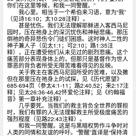
你们在这里等候，和我一同警醒。”
我心里。相当于一个希伯来习语，意为“我”
（见诗16:10；太10:28注释）。
甚是忧伤。我们无法理解耶稣进入客西马尼
园时，压在祂身上的深沉忧伤和神秘悲痛。那压
倒祂的奇异悲伤令门徒们困惑。这时神人二性的
神子兼人子（见太1:1；可2:10；路1:35注
释），正在遭受他们从未见过的剧烈悲痛。这个
痛苦部分表现身体上的，但那只是基督作为世人
罪恶的背负者所受无限苦难看得见的反映。
关于救主在客西马尼园所受的苦难，以及撒
但在那里压在祂身上的试探，见《历代愿望》
685-694页（参太4:1-11；路2:40,52；来2:17注
释；见太26:36-46,42怀爱伦注释；见《约翰福
音》第一章补充注释）。
几乎要死。当我们的救主背负全世界的罪担
时，我们有罪的人无法理解救主所受极度痛苦的
强烈程度（见路22:43注释）。
和我一同警醒。这是与黑暗权势作斗争时对
人类的同情和友谊的呼吁。“警醒”直译是“保持清