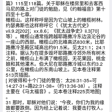
篇》115至118篇。关于耶稣在楼房里和去客西
马尼的路上对门徒的勉励，见《约翰福音》第十
四至十七章。
橄榄山。这样称呼是因为它山坡上的橄榄树林。
约瑟弗斯也这样称呼它（《犹太古代史》
vii.9.2[202]；xx.8.6；《犹太战争史》ii.3[70]
等）。橄榄山通常指跨越耶路撒冷东边汲沦谷的
一座山的西部。橄榄山的北峰高达830米，比耶
路撒冷圣殿区域高出约91.5米。见太21:1；24:1
注释。据认为在提多毁坏耶路撒冷郊外所有树木
之前，橄榄山上布满了橄榄园，无花果园，桃金
娘和其他灌木。伯大尼在耶路撒冷城以东约3.2
公里，在橄榄山的东南山坡上。见本卷注释第
513页插图。
[ 对彼得和十个门徒的警告：太26:31-35=可
14:27-31=路22:31-38=（约13:36-38）。注释
主要在《马太福音》。见本卷注释225页地图]
。
31 那时，耶稣对他们说：“今夜，你们为我的缘
故都要跌倒。因为经上记着说：我要击打牧人，