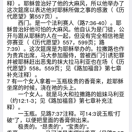
释）。耶稣曾治好了他的大麻风，所以他举办了
这次筵席以表达他对耶稣所做之事的感激（《历
代愿望》第557页）。
西门。是一个法利赛人（路7:36-40）。耶
稣曾治好他可怕的大麻风。他自认为是门徒，公
开与跟从耶稣的人在一起，但没有完全相信祂是
弥赛亚（《历代愿望》557，599页；路
7:39）。这次筵席是为耶稣举办的。拉撒路也作
为贵宾出席，马大参加服侍，曾被西门引诱犯罪
并被耶稣赶出恶鬼的抹大拉马利亚也在场（《历
代愿望》558。559页；见《路加福音》第七章
补充注释）。
7 有一个女人拿着一玉瓶极贵的香膏来，趁耶稣
坐席的时候，浇在祂的头上。
一个女人。就是马大和拉撒路的姐妹马利亚
（约12:1-3；见《路加福音》第七章补充注
释）。
一玉瓶。见路7:37注释。可14:3说玉瓶“打
破”了，以便把里面的香膏倒出来。
极贵的。“昂贵的”，“宝贵的”。