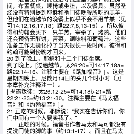
间，布置餐桌，睡椅或坐垫，以及餐具。虽然圣
经没有特别提到耶稣和祂门徒晚餐所吃的羔羊，
但他们在逾越节的晚餐上似乎不会不用羊羔（见
可14:12,16,17,18；路22:7,8,13-15）。所以彼
得和约翰会买下一只羊羔，宰杀了，烤熟。他们
还会预备无酵饼，苦菜，调味料和葡萄汁。这些
准备工作无疑化掉了当天很长一段时间。彼得和
约翰可能到傍晚才回来。
20 到了晚上，耶稣和十二个门徒坐席。
到了晚上。[过逾越节，太26:20=可14:17,18a=
路22:14-16。注释主要在《路加福音》] 。这是
星期四晚上、尼散月14日的头几个时小时（见
本章补充注释注一）。
[ 揭露叛徒：太26:12-25=可14:18b-21=路
22:21-23=约13:21-30。注释主要在《马太福
音》和《约翰福音》] 。
21 正吃的时候，耶稣说：“我实在告诉你们，你
们中间有一个人要卖我了。”
正吃的时候。福音书作者马太和马可都没有
提洗门徒的脚的事（约13:1-17）。而且在马太