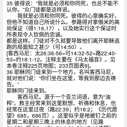
35 彼得说：“我就是必须和你同死，也总不能不
认你。”众门徒都是这样说。
我就是必须和你同死。彼得的心意确实好，
但他不知道自己所说什么。参路得对拿俄米的高
尚保证（得1:16,17），以及她实行这个保证时
所表现令人钦佩的忠诚。
都是这样。门徒对不久就要导致他们离开耶稣逃
跑的局面知之甚少（可14:50）。
[客西马尼：太26:36-56=可14:32-52=路22:40-
53=约18:1-12。注释主要在《马太福音》。见
本卷注释225页地图；233页图表9]。
36 耶稣同门徒来到一个地方，名叫客西马尼，
就对他们说：“你们坐在这里，等我到那边去祷
告。”
耶稣同门徒来到。
客西马尼。源于一个亚兰词语，意为“油
榨”。救主经常来到这里默想、祈祷和休息，也
经常在这里过夜（路22:39；约18:2；《历代愿
望》685，686页）。这里似乎是祂被钉之前的
星期二和星期三晚上的休息的地方（见路