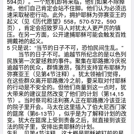
594页）。一个危机即将来临，他们如果不除掉
祂，他们自己肯定会站不住脚。他们认为必须迅
速采取秘密行动。此外，拥护耶稣为弥赛亚王的
起义（见《历代愿望》558，570-572，590
页），肯定会招致罗马人对犹太人更严厉的镇
压。在另一方面，公开逮捕耶稣可能会触发百姓
拥戴祂的起义。
5 只是说：“当节的日子不可，恐怕民间生乱。”
当节的日子不可。逾越节所纪念的是以色列
民族第一次蒙拯救的事件。聚集在耶路撒冷庆祝
逾越节的民众，群情激昂，强烈支持宣布耶稣为
弥赛亚王（见第4节注释）。犹太领袖们觉得，
在这些群众离开耶路撒冷之前，要采取对付耶稣
的行动是不安全的。但他们商量到这一点时，犹
大带来的建议显然改变了他们的计划（第14,15
节）。当时祭司和法利赛人正在耶路撒冷该亚法
的院子里开会。马太在这里插入了伯大尼西门家
的筵席（第6-13节），似乎是为了解释计划的改
变。犹大在筵席上受到责备之后，就直接到该亚
法的院子里，安排出卖耶稣的计划。
生乱。见第4节注释。这大概是耶稣被钉前的星