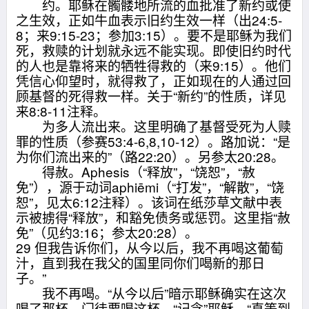
约。耶稣在髑髅地所流的血批准了新约或使
之生效，正如牛血表示旧约生效一样（出24:5-
8；来9:15-23；参加3:15）。要不是耶稣为我们
死，救赎的计划就永远不能实现。即使旧约时代
的人也是靠将来的牺牲得救的（来9:15）。他们
凭信心仰望时，就得救了，正如现在的人通过回
顾基督的死得救一样。关于“新约”的性质，详见
来8:8-11注释。
为多人流出来。这里明确了基督受死为人赎
罪的性质（参赛53:4-6,8,10-12）。路加说：“是
为你们流出来的”（路22:20）。另参太20:28。
得赦。Aphesis（“释放”，“饶恕”，“赦
免”），源于动词aphiēmi（“打发”，“解散”，“饶
恕”，见太6:12注释）。该词在纸莎草文献中表
示被掳得“释放”，和豁免债务或惩罚。这里指“赦
免”（见约3:16；参太20:28）。
29 但我告诉你们，从今以后，我不再喝这葡萄
汁，直到我在我父的国里同你们喝新的那日
子。”
我不再喝。“从今以后”暗示耶稣确实在这次
喝了那杯。门徒要喝这杯，“记念”耶稣，“直等到