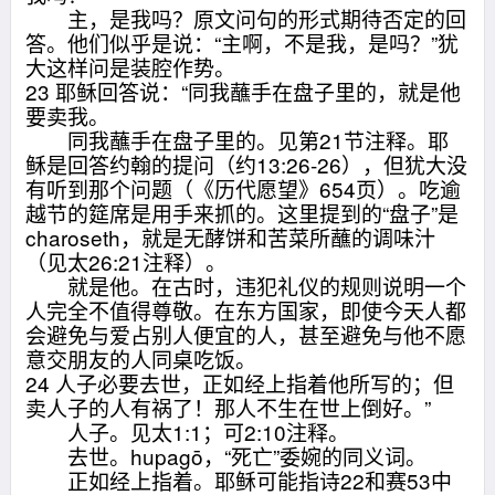
主，是我吗？原文问句的形式期待否定的回
答。他们似乎是说：“主啊，不是我，是吗？”犹
大这样问是装腔作势。
23 耶稣回答说：“同我蘸手在盘子里的，就是他
要卖我。
同我蘸手在盘子里的。见第21节注释。耶
稣是回答约翰的提问（约13:26-26），但犹大没
有听到那个问题（《历代愿望》654页）。吃逾
越节的筵席是用手来抓的。这里提到的“盘子”是
charoseth，就是无酵饼和苦菜所蘸的调味汁
（见太26:21注释）。
就是他。在古时，违犯礼仪的规则说明一个
人完全不值得尊敬。在东方国家，即使今天人都
会避免与爱占别人便宜的人，甚至避免与他不愿
意交朋友的人同桌吃饭。
24 人子必要去世，正如经上指着他所写的；但
卖人子的人有祸了！那人不生在世上倒好。”
人子。见太1:1；可2:10注释。
去世。hupagō，“死亡”委婉的同义词。
正如经上指着。耶稣可能指诗22和赛53中