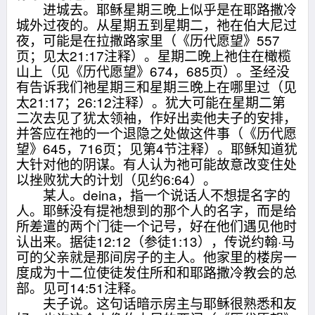
进城去。耶稣星期三晚上似乎是在耶路撒冷
城外过夜的。从星期五到星期二，祂在伯大尼过
夜，可能是在拉撒路家里（《历代愿望》557
页；见太21:17注释）。星期二晚上祂住在橄榄
山上（见《历代愿望》674，685页）。圣经没
有告诉我们祂星期三和星期三晚上在哪里过（见
太21:17；26:12注释）。犹大可能在星期二第
二次去见了犹太领袖，作好出卖他夫子的安排，
并答应在祂的一个退隐之处做这件事（《历代愿
望》645，716页；见第4节注释）。耶稣知道犹
大针对他的阴谋。有人认为祂可能故意改变住处
以挫败犹大的计划（见约6:64）。
某人。deina，指一个说话人不想提名字的
人。耶稣没有提祂想到的那个人的名字，而是给
所差遣的两个门徒一个记号，好在他们遇见他时
认出来。据徒12:12（参徒1:13），传说约翰·马
可的父亲就是那间房子的主人。他家里的楼房一
度成为十二位使徒发住所和和耶路撒冷教会的总
部。见可14:51注释。
夫子说。这句话暗示房主与耶稣很熟悉和友