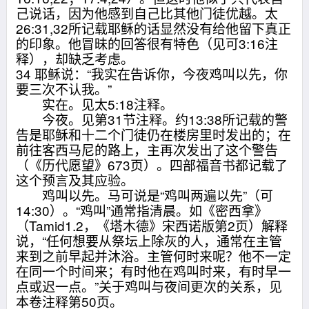
己说话，因为他感到自己比其他门徒优越。太
26:31,32所记载耶稣的话显然没有给他留下真正
的印象。他冒昧的回答很有特色（见可3:16注
释），却缺乏考虑。
34 耶稣说：“我实在告诉你，今夜鸡叫以先，你
要三次不认我。”
实在。见太5:18注释。
今夜。见第31节注释。约13:38所记载的警
告是耶稣和十二个门徒仍在楼房里时发出的；在
前往客西马尼的路上，主再次发出了这个警告
（《历代愿望》673页）。四部福音书都记载了
这个预言及其应验。
鸡叫以先。马可说是“鸡叫两遍以先”（可
14:30）。“鸡叫”通常指清晨。如《密西拿》
（Tamid1.2，《塔木德》宋西诺版第2页）解释
说，“任何想要从祭坛上除灰的人，通常在主管
来到之前早起并沐浴。主管何时来呢？他不一定
在同一个时间来；有时他在鸡叫时来，有时早一
点或迟一点。”关于鸡叫与夜间更次的关系，见
本卷注释第50页。