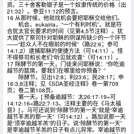
资。三十舍客勒银子是一个奴隶传统的价格（出
21:32）。参亚11:12的预言。
16 从那时候，他就找机会要把耶稣交给他们。
机会。eukairia，“一个有利时机”，就是符
合犹太官长要求的时间（见第4,5节注释）。犹
大提供了祭司针对耶稣的阴谋所缺少的一个环节
——“趁众人不在眼前的时候”（路22:6；参可
14:1,2）逮捕耶稣的便捷方法（可14:11）。怪
不得祭司和长老们“听见就欢喜”（可14:11）。
17 除酵节的第一天，门徒来问耶稣说：“你吃逾
越节的筵席，要我们在哪里给你预备？”
除酵节。见出12:8；利23:6；民28:17；申
16:3,8注释；见《SDA圣经注释》卷一第709
页；卷二第108页。
第一天。[ 预备逾越节：太26:17-19=可
14:12-16=路22:7-13。注释主要的在《马太福
音》] 。马可还说到“除酵节的第一天”就是“宰逾
越节羊羔的那一天”（可14:12）。路加说那一天
是“须宰逾越羊羔”的日子。说“除酵节的第一天”
是宰逾越节羊羔的日子有点儿异常。宰逾越节的