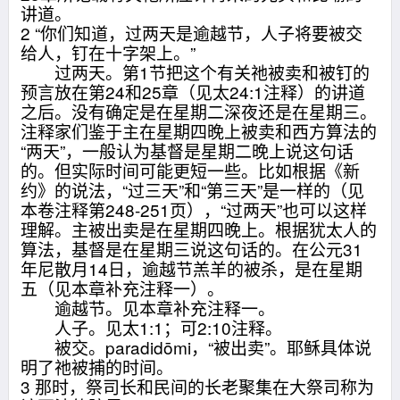
讲道。
2 “你们知道，过两天是逾越节，人子将要被交
给人，钉在十字架上。”
过两天。第1节把这个有关祂被卖和被钉的
预言放在第24和25章（见太24:1注释）的讲道
之后。没有确定是在星期二深夜还是在星期三。
注释家们鉴于主在星期四晚上被卖和西方算法的
“两天”，一般认为基督是星期二晚上说这句话
的。但实际时间可能更短一些。比如根据《新
约》的说法，“过三天”和“第三天”是一样的（见
本卷注释第248-251页），“过两天”也可以这样
理解。主被出卖是在星期四晚上。根据犹太人的
算法，基督是在星期三说这句话的。在公元31
年尼散月14日，逾越节羔羊的被杀，是在星期
五（见本章补充注释一）。
逾越节。见本章补充注释一。
人子。见太1:1；可2:10注释。
被交。paradidōmi，“被出卖”。耶稣具体说
明了祂被捕的时间。
3 那时，祭司长和民间的长老聚集在大祭司称为