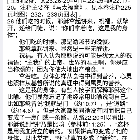
[ 主的晚餐：太26:26-29=可14:22-25=路22:17-
20。注释主要在《马太福音》。见本卷注释225
页地图；232，233页图表] 。
26 他们吃的时候，耶稣拿起饼来，祝福，就擘
开，递给门徒，说：“你们拿着吃，这是我的身
体”；
他们吃的时候。那是逾越节的晚餐。
耶稣拿起饼来。显然是一些无酵饼。
祝福。有人认为耶稣说的可能是犹太人的祝
福语：“主我们的上帝，世界的君王啊，你是应
当称颂的；因为你使大地出产粮食。”
拿着吃。身体怎样从食物中得到营养，心灵
也照样从基督所说的真理中得到属灵的营养。
这是我的身体。有些人按字面解释耶稣这个
比喻。他们显然忘记了祂经常用比喻说到自己。
比如耶稣曾说“我就是门”（约10:7），是“道路”
（约14:6）。但是大家都赞同祂没有因而把自己
变成了一扇门或一条路。从路22:20可以看出，
耶稣说到“饼”乃是比喻（参林前11:25），“这杯
是用我血所立的新约。”如果饼真的变成了祂的
身体，以此类推，“杯”就真的变成了“新约”。在