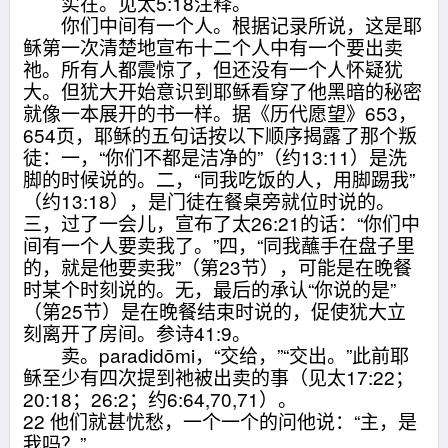
实在。见太5:18注释。
你们中间有一个人。根据记录所说，这是耶
稣第一次清楚地宣布十二个人中有一个要出卖
祂。所有人都震惊了，但还没有一个人怀疑犹
大。但犹大开始意识到耶稣看穿了他黑暗的秘密
就像一本展开的书一样。据《历代愿望》653，
654页，耶稣的五句话按以下顺序揭露了那个叛
徒：一，“你们不都是洁净的”（约13:11）是洗
脚的时候说的。二，“同我吃饭的人，用脚踢我”
（约13:18），是门徒在餐桌旁就位时说的。
三，过了一会儿，宣布了太26:21的话：“你们中
间有一个人要卖我了。”四，“同我蘸手在盘子里
的，就是他要卖我”（第23节），可能是在晚餐
时某个时刻说的。无，最后的承认“你说的是”
（第25节）是在晚餐结束时说的，促使犹大立
刻离开了房间。参诗41:9。
卖。paradidōmi，“交给，”“交出。”此前耶
稣至少有四次提到祂被出卖的事（见太17:22；
20:18；26:2；约6:64,70,71）。
22 他们就甚忧愁，一个一个的问他说：“主，是
我吗？”