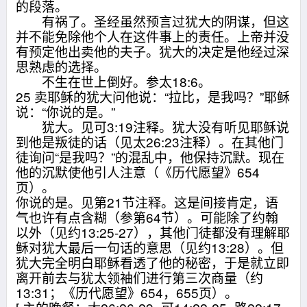
的段落。
有祸了。圣经虽然预言过犹大的阴谋，但这
并不能免除他个人在这件事上的责任。上帝并没
有预定他出卖他的夫子。犹大的决定是他经过深
思熟虑的选择。
不生在世上倒好。参太18:6。
25 卖耶稣的犹大问他说：“拉比，是我吗？”耶稣
说：“你说的是。”
犹大。见可3:19注释。犹大没有听见耶稣说
到他是叛徒的话（见太26:23注释）。在其他门
徒询问“是我吗？”的混乱中，他保持沉默。现在
他的沉默使他引人注意（《历代愿望》654
页）。
你说的是。见第21节注释。这是间接肯定，语
气也许有点含糊（参第64节）。可能除了约翰
以外（见约13:25-27），其他门徒都没有理解耶
稣对犹大最后一句话的意思（见约13:28）。但
犹大完全明白耶稣看透了他的秘密，于是就立即
离开前去与犹太领袖们进行第三次商量（约
13:31；《历代愿望》654，655页）。