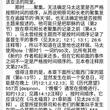
该亚法的院里。
那时……聚集。无法确定马太这里是否严格
按照时间的顺序，从而说明祭司和长老的聚集发
生在逾越节的“两天”前，也无法确定他是否按照
主题来叙述的。他可能只是把耶稣的话（第2
节）放在祭司和长老聚集的记录之前（第4,5
节）。马太曾经按主题而不是按时间顺序记录了
基督生平的事件（见太8:2；12:1；13:1；26:6
注释等），所以不知道在这里他也这样做。马太
使用tote（“那时”）一词约90次，比所有其他
《新约》作者和起来还多，但在它和前面的事件
之间不一定是严格按时间顺序的。见本卷注释原
文第274页。
值得注意的是，本章下面所记载西门家的筵
席（第6-13节），显然发生在前一个安息日，可
能是在晚上（约12:1,2,12,13；见《历代愿望》
557页 [deipnon，（“晚餐”）通常在傍晚进行，
如约13:2；见路14:12注释]）。按时间顺序，它
应该记在《马太福音》21章前面（见太26:5注
释）。这里所提到祭司和长老们的聚集似乎发生
在同一个星期六的晚上（见《历代愿望》558