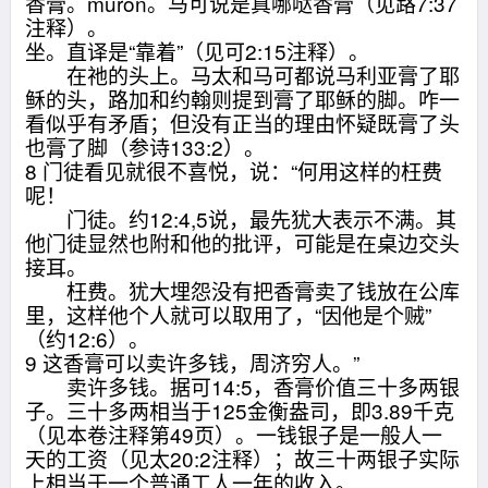
香膏。muron。马可说是真哪哒香膏（见路7:37
注释）。
坐。直译是“靠着”（见可2:15注释）。
在祂的头上。马太和马可都说马利亚膏了耶
稣的头，路加和约翰则提到膏了耶稣的脚。咋一
看似乎有矛盾；但没有正当的理由怀疑既膏了头
也膏了脚（参诗133:2）。
8 门徒看见就很不喜悦，说：“何用这样的枉费
呢！
门徒。约12:4,5说，最先犹大表示不满。其
他门徒显然也附和他的批评，可能是在桌边交头
接耳。
枉费。犹大埋怨没有把香膏卖了钱放在公库
里，这样他个人就可以取用了，“因他是个贼”
（约12:6）。
9 这香膏可以卖许多钱，周济穷人。”
卖许多钱。据可14:5，香膏价值三十多两银
子。三十多两相当于125金衡盎司，即3.89千克
（见本卷注释第49页）。一钱银子是一般人一
天的工资（见太20:2注释）；故三十两银子实际
上相当于一个普通工人一年的收入。