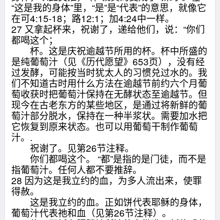
“这是我的身体”里，“是”是“代表”的意思，就像它
在可4:15-18；路12:1；加4:24中一样。
27 又拿起杯来，祝谢了，递给他们，说：“你们
都喝这个；
杯。这是庆祝逾越节所用的杯。杯中所盛的
是纯葡萄汁（见《历代愿望》653页），没有经
过发酵，可能按当时犹太人的习惯兑过水的。我
们不知道古时用什么方法在逾越节前约六个月葡
萄收获时把葡萄汁保持在无酵状态至逾越节。但
现今在古老东方的某些地区，是通过将新鲜的葡
萄汁部分脱水，保持在一种半浆状。需要加水把
它恢复到原来状态。也可以用葡萄干制作葡萄
汁。.
祝谢了。见第26节注释。
你们都喝这个。 “都”是指的是门徒，而不是
指葡萄汁。任何人都不要推辞。
28 因为这是我立约的血，为多人流出来，使罪
得赦。
这是我立约的血。正如饼代表耶稣的身体，
葡萄汁代表祂和血（见第26节注释）。