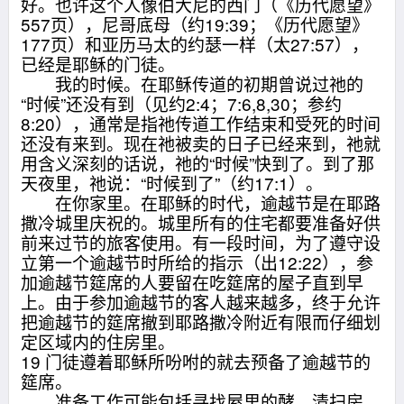
好。也许这个人像伯大尼的西门（《历代愿望》
557页），尼哥底母（约19:39；《历代愿望》
177页）和亚历马太的约瑟一样（太27:57），
已经是耶稣的门徒。
我的时候。在耶稣传道的初期曾说过祂的
“时候”还没有到（见约2:4；7:6,8,30；参约
8:20），通常是指祂传道工作结束和受死的时间
还没有来到。现在祂被卖的日子已经来到，祂就
用含义深刻的话说，祂的“时候”快到了。到了那
天夜里，祂说：“时候到了”（约17:1）。
在你家里。在耶稣的时代，逾越节是在耶路
撒冷城里庆祝的。城里所有的住宅都要准备好供
前来过节的旅客使用。有一段时间，为了遵守设
立第一个逾越节时所给的指示（出12:22），参
加逾越节筵席的人要留在吃筵席的屋子直到早
上。由于参加逾越节的客人越来越多，终于允许
把逾越节的筵席撤到耶路撒冷附近有限而仔细划
定区域内的住房里。
19 门徒遵着耶稣所吩咐的就去预备了逾越节的
筵席。
准备工作可能包括寻找屋里的酵，清扫房