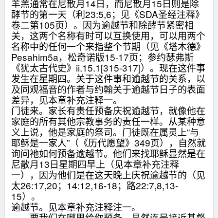
羊羔通常在尼散月14日，而尼散月15日则是除
酵节的第一天（利23:5,6；见《SDA圣经注释》
卷二第105页）。因为逾越节和除酵节紧密相
关，这两个名称有时可以互换使用，可以用两个
名称中的任何一个来指整个节期（见《塔木德》
Pesahim5a，松奇诺版15-17页；参约瑟弗斯
《犹太古代史》ii.15.1[315-317]）。现在这件事
发生在星期四。关于这件事和逾越节的关系，以
及同观福音的作者与约翰关于逾越节日子的表面
差异，见本章补充注释一。
门徒来。家长有责任预备庆祝逾越节，就像他在
家庭的所有其他宗教事务的责任一样。从某种意
义上说，他是家庭的祭司。门徒既在属灵上“与
耶稣是一家人”（《历代愿望》349页），自然就
询问祂如何预备逾越节。他们来找耶稣显然是在
尼散月13日星期四早上（见本章补充注释
一），因为他们是在这天晚上庆祝逾越节的（见
太26:17,20；14:12,16-18；路22:7,8,13-
15）。
逾越节。见本章补充注释注一。
要我们在哪里给你预备。显然连最接近基督