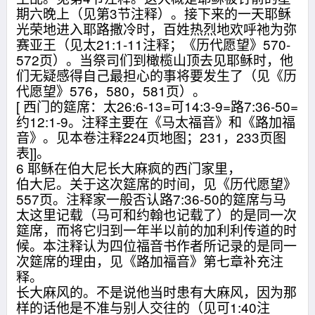
期六晚上（见第3节注释）。接下来的一天耶稣
光荣地进入耶路撒冷时，百姓热烈地欢呼祂为弥
赛亚王（见太21:1-11注释；《历代愿望》570-
572页）。当祭司们到橄榄山顶去见耶稣时，他
们无疑感得自己最担心的事将要发生了（见《历
代愿望》576，580，581页）。
[ 西门的筵席：太26:6-13=可14:3-9=路7:36-50=
约12:1-9。注释主要在《马太福音》和《路加福
音》。见本卷注释224页地图；231，233页图
表]]。
6 耶稣在伯大尼长大麻疯的西门家里，
伯大尼。关于这次筵席的时间，见《历代愿望》
557页。注释家一般否认路7:36-50的筵席与马
太这里记载（马可和约翰也记载了）的是同一次
筵席，而将它归到一年半以前的加利利传道的时
候。本注释认为四位福音书作者所记录的是同一
次筵席的理由，见《路加福音》第七章补充注
释。
长大麻风的。不是说他当时患有大麻风，因为那
样的话他是不准与别人交往的（见可1:40注