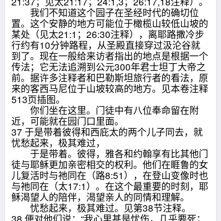
21:37；见太21:17；24:1,3；26:17,18注释）。
我们不知道这个园子在圣经时代的确切位
置。这个安静的地方可能位于橄榄山较低山坡的
某处（见太21:1；26:30注释），离耶路撒冷步
行约有10分钟路程，从圣殿直接穿过汲沦谷就
到了。现在一般给来访者指出的地点是根据一个
传法；它无法追溯到公元300年君士坦丁大帝之
前。据许多注释者和巴勒斯坦旅行者的看法，原
来的客西马尼位于山坡较高的地方。见本卷注释
513页插图。
你们坐在这里。门徒中有八位奉命留在附
近，可能就在园门口里面。
37 于是带着彼得和西庇太的两个儿子同去，就
忧愁起来，极其难过，
于是带着。彼得，雅各和约翰享有比其他门
徒与耶稣更加亲密相交的权利。他们在睚鲁的女
儿复活时与祂同在（路8:51），在登山变像时也
与祂同在（太17:1）。在这个最重要的时刻，耶
稣渴望人的陪伴，渴望亲人的同情和理解。
忧愁起来，极其难过。见第38节注释。
38 便对他们说：“我心里甚是忧伤，几乎要死；