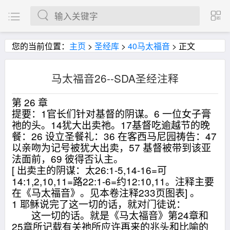
您的当前位置：
主页
>
圣经库
>
40马太福音
> 正文
马太福音26--SDA圣经注释
第 26 章
提要：1官长们针对基督的阴谋。6 一位女子膏
祂的头。14犹大出卖祂。17基督吃逾越节的晚
餐：26 设立圣餐礼：36 在客西马尼园祷告：47
以亲吻为记号被犹大出卖，57 基督被带到该亚
法面前，69 彼得否认主。
[ 出卖主的阴谋：太26:1-5,14-16=可
14:1,2,10,11=路22:1-6=约12:10,11。注释主要
在《马太福音》。见本卷注释233页图表] 。
1 耶稣说完了这一切的话，就对门徒说：
这一切的话。就是《马太福音》第24章和
25章所记载有关祂所应许再来的兆头和比喻的