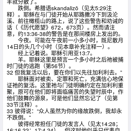
羊就分散了。
跌倒。希腊语skandalizō（见太5:29注
释）。耶稣在与门徒开始从耶路撒冷下到汲沦
溪、前往橄榄山的路上，说了这些警告和劝诫的
话（《历代愿望》672，673页）。然而请注
意，约13:36-38的警告是在那间楼房上发出的。
今夜。可能在午夜前一小多小时，既尼散月
14日的头几个小时（见本章补充注释一）。
经上记着说。耶稣引用亚13:7。
羊。耶稣这里是预言一个多小时之后祂被捕
时门徒的逃跑（第56节）。
32 但我复活以后，要在你们以先往加利利去。”
耶稣面对被卖、定罪和死亡，充满信心地保
证祂的复活。这里祂与门徒明确约定在加利利重
聚，原可在他们即将面临痛苦的失望时辰中，作
他们鼓舞的源泉，可是他们显然忘记了（见第
33节注释）。
33 彼得说：“众人虽然为你的缘故跌倒，我却永
不跌倒。”
彼得经常担任门徒的发言人（见太14:28；
16:16,22；17:4,24）。但这时他似乎只代表自