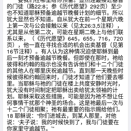
的门徒（路22:8；参《历代愿望》292页）至少
也不知道耶稣预备逾越节晚餐计划的细节。所以
犹大显然也不知道。自从犹大在前一个星期六晚
上第一次与公会接触以来（见太26:3,5注释），
尤其是从他第二次，可能在星期二晚上与他们联
系以来，（《历代愿望》645，655，716，720
页），他一直在寻找合适的机会出卖基督（见第
16节注释）。有人认为这种情况迫使耶稣到最
后一刻才预备逾越节晚餐。但即使在那时，祂给
彼得和约翰的指示也没有告诉他们和十二个门徒
的其他人在哪里庆祝逾越节。直到那一天晚些时
候彼得和约翰回来时，门徒才知道了他们要去哪
里。当耶稣与祂的门徒在楼上共度安静时光时，
犹大没有时间制定把耶稣出卖给犹太领袖的计
划。耶稣采取这些措施，可能是因为祂不想让任
何事情干扰那个神圣的场合。这是祂最后一次与
十二个门徒相聚；祂有最重要的指示赐给他们。
18 耶稣说：“你们进城去，到某人那里，对他
说：‘夫子说：我的时候快到了，我与门徒要在
你家里守逾越节。’”