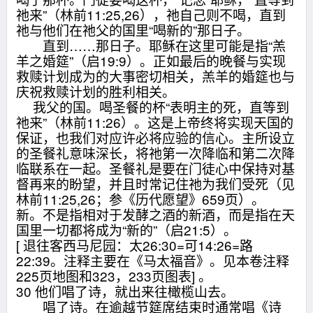
祂来”（林前11:25,26），祂自己则不喝，直到
祂与他们在祂父的国里“喝新的”那日子。
直到……那日子。耶稣在这里可能是指“羔
羊之婚筵”（启19:9）。正如最后的晚餐与实现
救赎计划成为的大事密切相关，羔羊的婚筵也与
庆祝救赎计划的胜利相关。
我父的国。喝圣餐的杯“表明主的死，直等到
祂来”（林前11:26）。这是上帝终将实现天国的
保证，也我们对应许必将应验的信心。主所设立
的圣餐礼意味深长，将祂第一次降临和第二次降
临联系在一起。圣餐礼是要在门徒心中保持对基
督再来的盼望，并且时常记住祂为我们受死（见
林前11:25,26；参《历代愿望》659页）。
新。不是指相对于发酵之酒的新酒，而是指在天
国里一切都将成为“新的”（启21:5）。
[ 退往客西马尼园：太26:30=可14:26=路
22:39。注释主要在《马太福音》。见本卷注释
225页地图和323，233页图表] 。
30 他们唱了诗，就出来往橄榄山去。
唱了诗。在逾越节筵席结束时通常唱《诗