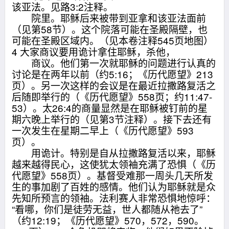
该亚法。见路3:2注释。
院里。耶稣后来被带到亚拿和该亚法面前
（见第58节）。这个院落可能在圣殿隔壁，也
可能在圣殿区域内。（见本卷注释545页地图）
4 大家商议要用诡计拿住耶稣，杀他，
商议。他们第一次就耶稣的问题进行认真的
讨论是在两年以前（约5:16；《历代愿望》213
页）。另一次这样的会议是在最近拉撒路复活之
后随即举行的（《历代愿望》558页；约11:47-
53）。太26:4的商量显然是在耶稣被钉前的星
期六晚上举行的（见第3节注释）。接下去还有
一次发生在星期二早上（《历代愿望》593
页）。
用诡计。特别是自从拉撒路复活以来，耶稣
越来越得民心，这使犹太领袖充满了恐惧（《历
代愿望》558页）。基督受难那一周头几天所发
生的事加剧了百姓的感情。他们认为耶稣就是众
先知所预言的领袖。法利赛人非常恐惧地惊呼：
“看哪，你们是徒劳无益，世人都随从祂去了”
（约12:19；《历代愿望》570，572，590。