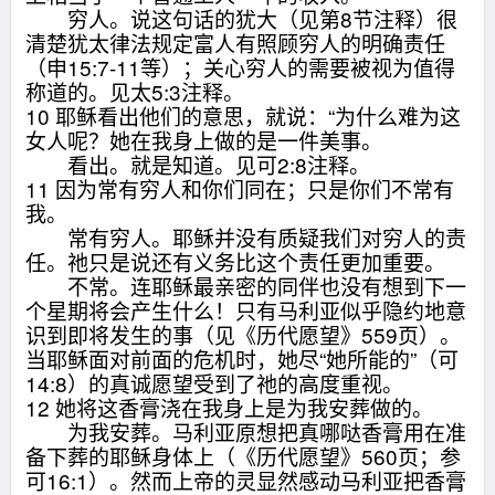
穷人。说这句话的犹大（见第8节注释）很
清楚犹太律法规定富人有照顾穷人的明确责任
（申15:7-11等）；关心穷人的需要被视为值得
称道的。见太5:3注释。
10 耶稣看出他们的意思，就说：“为什么难为这
女人呢？她在我身上做的是一件美事。
看出。就是知道。见可2:8注释。
11 因为常有穷人和你们同在；只是你们不常有
我。
常有穷人。耶稣并没有质疑我们对穷人的责
任。祂只是说还有义务比这个责任更加重要。
不常。连耶稣最亲密的同伴也没有想到下一
个星期将会产生什么！只有马利亚似乎隐约地意
识到即将发生的事（见《历代愿望》559页）。
当耶稣面对前面的危机时，她尽“她所能的”（可
14:8）的真诚愿望受到了祂的高度重视。
12 她将这香膏浇在我身上是为我安葬做的。
为我安葬。马利亚原想把真哪哒香膏用在准
备下葬的耶稣身体上（《历代愿望》560页；参
可16:1）。然而上帝的灵显然感动马利亚把香膏