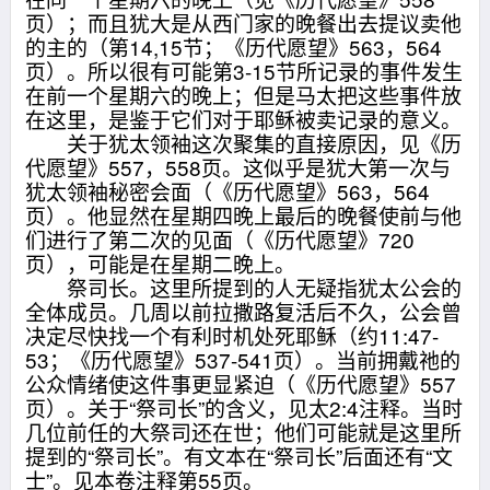
页）；而且犹大是从西门家的晚餐出去提议卖他
的主的（第14,15节；《历代愿望》563，564
页）。所以很有可能第3-15节所记录的事件发生
在前一个星期六的晚上；但是马太把这些事件放
在这里，是鉴于它们对于耶稣被卖记录的意义。
关于犹太领袖这次聚集的直接原因，见《历
代愿望》557，558页。这似乎是犹大第一次与
犹太领袖秘密会面（《历代愿望》563，564
页）。他显然在星期四晚上最后的晚餐使前与他
们进行了第二次的见面（《历代愿望》720
页），可能是在星期二晚上。
祭司长。这里所提到的人无疑指犹太公会的
全体成员。几周以前拉撒路复活后不久，公会曾
决定尽快找一个有利时机处死耶稣（约11:47-
53；《历代愿望》537-541页）。当前拥戴祂的
公众情绪使这件事更显紧迫（《历代愿望》557
页）。关于“祭司长”的含义，见太2:4注释。当时
几位前任的大祭司还在世；他们可能就是这里所
提到的“祭司长”。有文本在“祭司长”后面还有“文
士”。见本卷注释第55页。