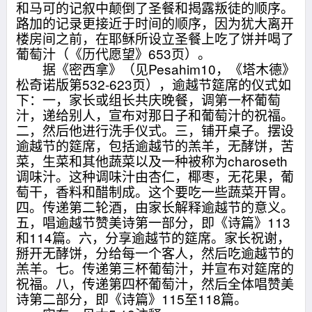
和马可的记叙中颠倒了圣餐和揭露叛徒的顺序。
路加的记录更接近于时间的顺序，因为犹大离开
楼房间之前，在耶稣所设立圣餐上吃了饼并喝了
葡萄汁（《历代愿望》653页）。
据《密西拿》（见Pesahim10，《塔木德》
松奇诺版第532-623页），逾越节筵席的仪式如
下：一，家长或组长共庆晚餐，调第一杯葡萄
汁，递给别人，宣布对那日子和葡萄汁的祝福。
二，然后他进行洗手仪式。三，铺开桌子。摆设
逾越节的筵席，包括逾越节的羔羊，无酵饼，苦
菜，生菜和其他蔬菜以及一种被称为charoseth
调味汁。这种调味汁由杏仁，椰枣，无花果，葡
萄干，香料和醋制成。这个要吃一些蔬菜开胃。
四。传递第二轮酒，由家长解释逾越节的意义。
五，唱逾越节赞美诗第一部分，即《诗篇》113
和114篇。六，分享逾越节的筵席。家长祝谢，
掰开无酵饼，分给每一个客人，然后吃逾越节的
羔羊。七。传递第三杯葡萄汁，并宣布对筵席的
祝福。八，传递第四杯葡萄汁，然后全体唱赞美
诗第二部分，即《诗篇》115至118篇。