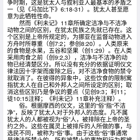
争时期，这是犹太人与叙利亚人最基本的矛盾之
一（见《马加比下》6:18-31）。犹太人甚至愿
意为此牺牲性命。
然而《利未记》11章所确定洁净与不洁净
动物之间的区别，在犹太民族之先就已存在。这
个区别是上帝所规定的，为挪亚在监督动物进入
方舟时所尊重（创7:2；参创8:20）。人类原来
的食物是水果，五谷和坚果（创1:29）。在人类
采用肉食之前（创9:2,3），洁净与不洁净的动
物已经清楚区分。所以没有充分的依据证明仪文
律法因十字架而废除之后，对不洁净食物的禁令
就取消了。在彼得的异象中，这些饮食的限制寓
指犹太人在自己和外邦人之间所设定的区别；取
消这些区别乃是争议的要点（见创9:3；利11；
徒10:15注释；《利未记》11章补充注释）。
俗。根据摩西的仪文，这里的“俗”指“不洁
净”，反映了犹太人对于外邦人的态度。凡不属
犹太人的人都被视为“俗”人，被排除在上帝的圣
约之外。这些在属灵上被排斥的人所做的事，与
选民不同，被称为“俗”事。由于这些“俗”事通常
是律法所禁止的，所有被禁止的事物和行为都被