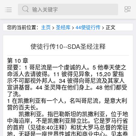
您的当前位置：
主页
>
圣经库
>
44使徒行传
> 正文
使徒行传10--SDA圣经注释
第 10 章
提要：1 哥尼流是一个虔诚的人。5 他奉天使之
命派人去请彼得。11 彼得见异象，15,20 蒙指
示不可鄙视外邦人。34 彼得向哥尼流及其家人
宣讲基督。44 圣灵降在他们身上。48 他们都受
了洗。
1 在凯撒利亚有一个人，名叫哥尼流，是意大利
营的百夫长。
凯撒利亚。指巴勒斯坦的凯撒利亚，位于地
中海沿岸，不是凯撒利亚腓立比。它是罗马行省
的首府（见徒8:40注释）和犹大罗马总督的常驻
地，无疑是一座世界性城市和商业中心。见本卷