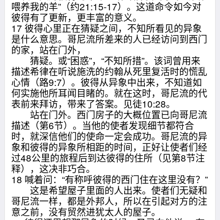
喂养我的羊”（约21:15-17）。这道命令如今对
彼得有了更新，更丰富的意义。
17 彼得心里正在猜疑之间，不知所看见的异象
是什么意思。哥尼流所差来的人已经访问到西门
的家，站在门外，
猜疑。或“困惑”，“不知所措”。该词曾用来
描述希律在听说施洗的约翰从死里复活时的慌乱
心情（路9:7）。彼得从异象中出来，不知道如
何实施他所耳闻目睹的。就在这时，哥尼流的代
表前来拜访，带来了答案。见徒10:28。
站在门外。西门房子的大概位置已向哥尼流
描述（第6节）。当他的使者发现细节都符合
时，就深信他们的使命一定会成功。哥尼流的异
象和彼得的异象所相距的时间，正好让使者们经
过48公里的旅程后到达彼得的住所（见第8节注
释），这决非巧合。
18 喊着问：“有称呼彼得的西门住在这里没有？”
这是希望屋子里面的人出来。使者们无疑和
哥尼流一样，都是外邦人，所以在引起对方的注
意之前，没有贸然进犹太人的屋子。