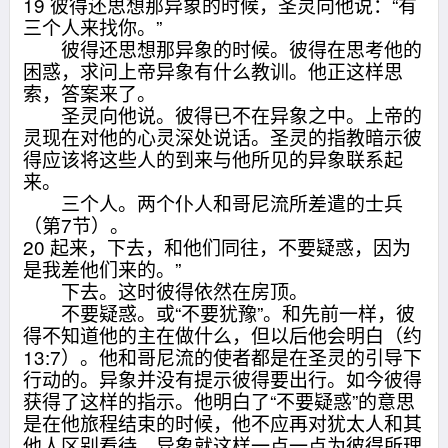
19 彼得还思想那异象的时候，圣灵向他说：“有
三个人来找你。”
彼得还思想那异象的时候。彼得在思考他的
困惑，求问上帝异象有什么教训。他正这样思
索，答案来了。
圣灵向他说。彼得已不在异象之中。上帝的
灵现在对他的心灵深处说话。圣灵的指教暗示彼
得应该将这些人的到来与他所见的异象联系起
来。
三个人。两个仆人和哥尼流所差遣的士兵
（第7节）。
20 起来，下去，和他们同往，不要疑惑，因为
是我差他们来的。”
下去。这时彼得依然在房顶。
不要疑惑。或“不要犹豫”。和先前一样，彼
得不知道他的主在做什么，但以后他会明白（约
13:7）。他和哥尼流的使者都是在圣灵的引导下
行动的。异象并没有提示彼得要出行。如今彼得
获得了这样的指示。他明白了“不要疑惑”的意思
是在他旅程结束的时候，他不应再对犹太人和其
他人区别看待。异象就这样一点一点为彼得所理