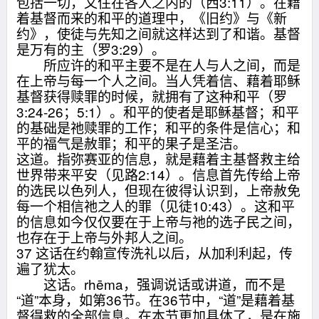
包括一切，又住在各人之内的（西3:11）。在藉
着基督而来的和平的道理中，《旧约》与《新
约》，使徒与先知之间就这样达到了和谐。基督
是万有的主（罗3:29）。
所应许的和平主要不是在人与人之间，而是
在上帝与每一个人之间。当人凭着信、藉着耶稣
基督获得赎罪的时候，就拥有了这种和平（罗
3:24-26；5:1）。和平的使者是耶稣基督；和平
的基础是祂赎罪的工作；和平的条件是信心；和
平的福气是赦罪；和平的果子是圣洁。
这道。指弥赛亚的信息，就是藉着主基督救主给
世界带来平安（见路2:14）。信息首先传给上帝
的选民以色列人，但现在彼得认识到，上帝赦免
每一个相信祂之人的罪（见徒10:43）。这和平
的信息如今仅仅要在于上帝与祂的选子民之间，
也存在于上帝与外邦人之间。
37 这话在约翰宣传洗礼以后，从加利利起，传
遍了犹太。
这话。rhēma，强调说话或讲道，而不是
“道”本身，如第36节。在36节中，“道”是藉着基
督得救的全部信息。在本节更加具体了，是在施