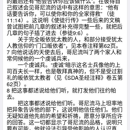
的最后还有“他会告诉你应该做什么”。在彼得自
己叙述会见哥尼流的话中有这样的意思：“他有
话要告诉你，可以使你和你的全家得救” （徒
11:14）。这说明《使徒行传》一些后来的文稿
曾试图把前几章的叙述补充得完整一些，就把后
几章的句子插了进去（参徒9:6）。
关于完全皈依犹太教的人，和部分接受犹太
人教信仰的“门口皈依者”，见本卷注释第62页。
7 向他说话的天使去后，哥尼流叫了两个家人和
常伺候他的一个虔诚兵来，
一个虔诚兵。“虔诚”暗示这名士兵像他的上
司百夫长一样，也是敬拜真神的，但不是受过割
礼的皈依犹太教者（见《SDA圣经注释》卷五第
62页）。
8 把这事都述说给他们听，就打发他们往约帕
去。
把这事都述说给他们听。哥尼流马上坦率地
把异象告诉他的部下，这说明他信任他们。他们
无疑知道他先前的希望和祈祷，愿意分享所应许
的回答。这一切都显示了哥尼流的品格，说明只
要有可能，他就设法引导受他影响的人认识真