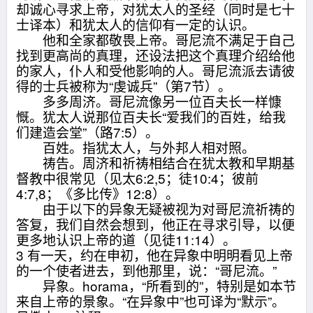
却诚心寻求上帝，对犹太人的圣经（同时是七十
士译本）和犹太人的信仰有一定的认识。
他和全家都敬畏上帝。哥尼流不满足于自己
找到更高尚的真理，还设法把这个真理介绍给他
的家人，仆人和受他影响的人。哥尼流派去请彼
得的士兵被称为“虔诚兵”（第7节）。
多多周济。哥尼流像另一位百夫长一样慷
慨。犹太人说那位百夫长“爱我们的百姓，给我
们建造会堂”（路7:5）。
百姓。指犹太人，与外邦人相对照。
祷告。周济和祈祷相结合在犹太教和早期基
督教中很常见（见太6:2,5；徒10:4；彼前
4:7,8；《多比传》12:8）。
由于以下的异象无疑被视为对哥尼流祈祷的
答复，我们自然会想到，他正在寻求引导，以便
更多地认识上帝的道（见徒11:14）。
3 有一天，约在申初，他在异象中明明看见上帝
的一个使者进去，到他那里，说：“哥尼流。”
异象。horama，“所看到的”，特别是如本节
来自上帝的景象。“在异象中”也可译为“默示”。