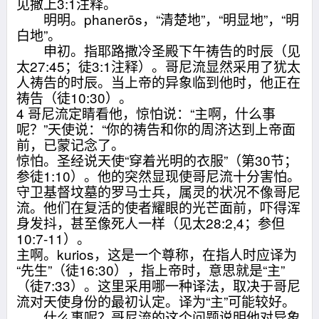
见撒上3:1注释。
明明。phanerōs，“清楚地”，“明显地”，“明
白地”。
申初。指耶路撒冷圣殿下午祷告的时辰（见
太27:45；徒3:1注释）。哥尼流显然采用了犹太
人祷告的时辰。当上帝的异象临到他时，他正在
祷告（徒10:30）。
4 哥尼流定睛看他，惊怕说：“主啊，什么事
呢？”天使说：“你的祷告和你的周济达到上帝面
前，已蒙记念了。
惊怕。圣经说天使“穿着光明的衣服”（第30节；
参徒1:10）。他的突然显现使哥尼流十分害怕。
守卫基督坟墓的罗马士兵，属灵的状况不像哥尼
流。他们在复活的使者耀眼的光芒面前，吓得浑
身发抖，甚至像死人一样（见太28:2,4；参但
10:7-11）。
主啊。kurios，这是一个尊称，在指人时应译为
“先生”（徒16:30），指上帝时，意思就是“主”
（徒7:33）。这里采用哪一种译法，取决于哥尼
流对天使身份的最初认定。译为“主”可能较好。
什么事呢？哥尼流的这个问题说明他对异象