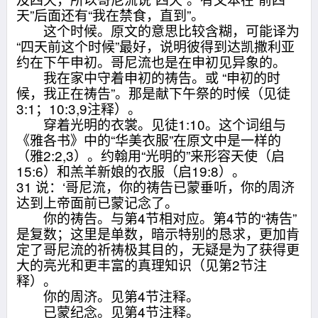
天”后面还有“我在禁食，直到”。
这个时候。原文的意思比较含糊，可能译为
“四天前这个时候”最好，说明彼得到达凯撒利亚
约在下午申初。哥尼流也是在申初见异象的。
我在家中守着申初的祷告。或 “申初的时
候，我正在祷告”。那是献下午祭的时候（见徒
3:1；10:3,9注释）。
穿着光明的衣裳。见徒1:10。这个词组与
《雅各书》中的“华美衣服”在原文中是一样的
（雅2:2,3）。约翰用“光明的”来形容天使（启
15:6）和羔羊新娘的衣服（启19:8）。
31 说：‘哥尼流，你的祷告已蒙垂听，你的周济
达到上帝面前已蒙记念了。
你的祷告。与第4节相对应。第4节的“祷告”
是复数；这里是单数，暗示特别的恳求，更加肯
定了哥尼流的祈祷极其目的，无疑是为了获得更
大的亮光和更丰富的真理知识（见第2节注
释）。
你的周济。见第4节注释。
已蒙纪念。见第4节注释。