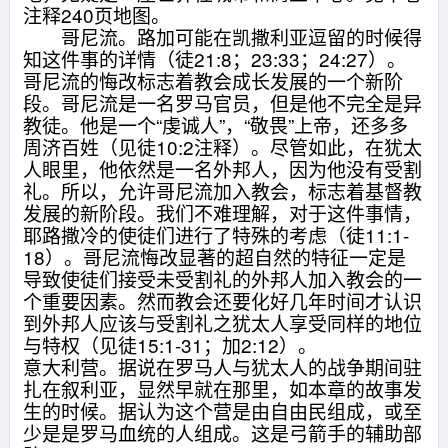
注释240页地图。
哥尼流。路加可能在凯撒利亚逗留的时候得
知这件事的详情（徒21:8；23:33；24:27）。
哥尼流的悔改标志着教会成长发展的一个新阶
段。哥尼流是一名罗马官员，但是他不完全是异
教徒。他是一个“虔诚人”，“敬畏”上帝，还多多
周济百姓（见徒10:2注释）。尽管如此，在犹太
人眼里，他依然是一名外邦人，因为他没有受割
礼。所以，允许哥尼流加入教会，标志着基督教
发展的新阶段。我们不难理解，对于这件事情，
耶路撒冷的使徒们进行了特殊的考虑（徒11:1-
18）。哥尼流悔改显著的超自然的特征一定是
导致使徒们接受未受割礼的外邦人加入教会的一
个重要因素。然而教会还要化好几年时间才认识
到外邦人应该与受割礼之犹太人享受同样的地位
与特权（见徒15:1-31；加2:12）。
意大利营。据说在罗马人与犹太人的战争期间驻
扎在叙利亚，显然早就在那里，如本章的故事发
生的时候。据认为这个营是由自由民组成，或至
少是是罗马血统的人组成。这是弓箭手的辅助部