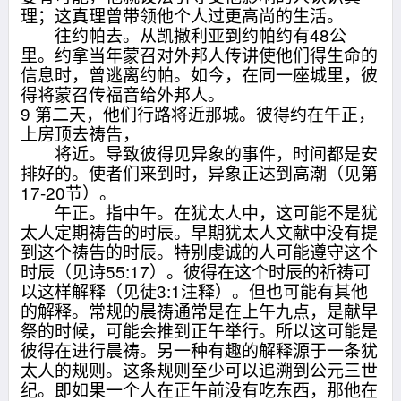
理；这真理曾带领他个人过更高尚的生活。
往约帕去。从凯撒利亚到约帕约有48公
里。约拿当年蒙召对外邦人传讲使他们得生命的
信息时，曾逃离约帕。如今，在同一座城里，彼
得将蒙召传福音给外邦人。
9 第二天，他们行路将近那城。彼得约在午正，
上房顶去祷告，
将近。导致彼得见异象的事件，时间都是安
排好的。使者们来到时，异象正达到高潮（见第
17-20节）。
午正。指中午。在犹太人中，这可能不是犹
太人定期祷告的时辰。早期犹太人文献中没有提
到这个祷告的时辰。特别虔诚的人可能遵守这个
时辰（见诗55:17）。彼得在这个时辰的祈祷可
以这样解释（见徒3:1注释）。但也可能有其他
的解释。常规的晨祷通常是在上午九点，是献早
祭的时候，可能会推到正午举行。所以这可能是
彼得在进行晨祷。另一种有趣的解释源于一条犹
太人的规则。这条规则至少可以追溯到公元三世
纪。即如果一个人在正午前没有吃东西，那他在