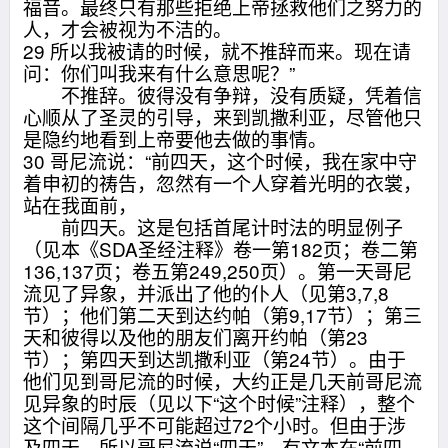
福音。最终只有那些拒绝上帝拯救他们之努力的
人，才会被视为不洁的。
29 所以我被请的时候，就不推辞而来。现在请
问：你们叫我来有什么意思呢？”
不推辞。彼得没有争辩，没有质疑，凭着信
心顺从了圣灵的引导，来到凯撒利亚，尽管他只
是隐约地看到上帝要他去做的事情。
30 哥尼流说：“前四天，这个时候，我在家中守
着申初的祷告，忽然有一个人穿着光明的衣裳，
站在我面前，
前四天。这是包括首尾计时法的明显例子
（见本《SDA圣经注释》卷一第182页；卷二第
136,137页；卷五第249,250页）。第一天哥尼
流见了异象，并派出了他的仆人（见第3,7,8
节）；他们第二天到达约帕（第9,17节）；第三
天和彼得以及他的朋友们离开约帕（第23
节）；第四天到达凯撒利亚（第24节）。由于
他们见到哥尼流的时候，大约正是几天前哥尼流
见异象的时辰（见以下“这个时候”注释），整个
这个间隔几乎不可能超过72个小时。但由于涉
及四天，所以哥尼流说“四天”。有文本在“前四