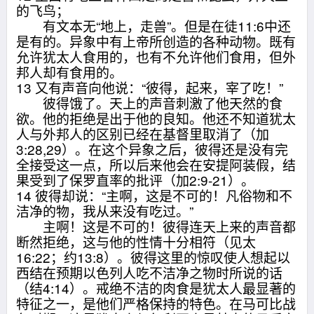
的飞鸟；
有文本无“地上，走兽”。但是在徒11:6中还
是有的。异象中有上帝所创造的各种动物。既有
允许犹太人食用的，也有不允许他们食用，但外
邦人却有食用的。
13 又有声音向他说：“彼得，起来，宰了吃！”
彼得饿了。天上的声音刺激了他天然的食
欲。他的拒绝是出于他的良知。他还不知道犹太
人与外邦人的区别已经在基督里取消了（加
3:28,29）。在这个异象之后，彼得还是没有完
全接受这一点，所以后来他会在安提阿装假，结
果受到了保罗直率的批评（加2:9-21）。
14 彼得却说：“主啊，这是不可的！凡俗物和不
洁净的物，我从来没有吃过。”
主啊！这是不可的！彼得连天上来的声音都
断然拒绝，这与他的性情十分相符（见太
16:22；约13:8）。彼得这里的惊叹使人想起以
西结在预期以色列人吃不洁净之物时所说的话
（结4:14）。戒绝不洁的肉食是犹太人最显著的
特征之一，是他们严格保持的特色。在马可比战