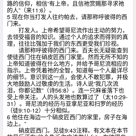
路的信仰，相信“有上帝，且信祂赏赐那寻求祂
的人”（来11:6）。
5 现在你当打发人往约帕去，请那称呼彼得的西
门来。
打发人。上帝希望哥尼流作出主动的努力，
去领受福音的知识。通过个人的追求而得到的真
理，往往比强加于我们的东西更受我们珍视。
请那称呼彼得的西门来。百夫长无疑能查到
使徒西门住在硝皮匠西门家里。然而无所不知的
上帝知道彼得在什么地方，并给予哥尼流相应的
指示。上帝凭着祂的全智，知道每一个人最详尽
的细节。意识到这一点，会使人不敢犯罪，并极
大地鼓励人过敬虔的生活。诗人说“我几次流
泪，你都记数”（诗56:8）。连一只麻雀落下也
受上帝关注。人的头发祂也数算过了（太10:29-
31）。哥尼流的经历与亚拿尼亚和扫罗的经历
（徒9:10-12）十分相似。
6 他住在海边一个硝皮匠西门的家里，房子在海
边上。”
硝皮匠西门。见徒9:43注释。有文本在本节