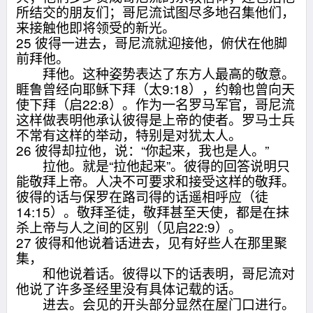
所结交的朋友们；哥尼流试图尽多地召集他们，
来接触他即将领受的新光。
25 彼得一进去，哥尼流就迎接他，俯伏在他脚
前拜他。
拜他。这种姿势表达了东方人最高的敬意。
睚鲁曾经向耶稣下拜（太9:18），约翰也曾向天
使下拜（启22:8）。作为一名罗马军官，哥尼流
这样做表明他承认彼得是上帝的使者。罗马士兵
不常有这样的举动，特别是对犹太人。
26 彼得却拉他，说：“你起来，我也是人。”
拉他。就是“拉他起来”。彼得的回答说明只
能敬拜上帝。人决不可要求和接受这样的敬拜。
彼得的话与保罗在路司得的话遥相呼应（徒
14:15）。敬拜圣徒，敬拜甚至天使，都是在抹
杀上帝与人之间的区别（见启22:9）。
27 彼得和他说着话进去，见有好些人在那里聚
集，
和他说着话。彼得以下的话表明，哥尼流对
他说了许多圣经里没有具体记载的话。
进去。会见的开头部分显然在屋门口进行。