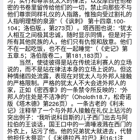
习，实行和尊崇犹太人的律法，以及摩西在他秘
密的书卷里留传给他们的一切，禁止向那些不与
他们尊崇同样礼仪的人指路，惟独向受过割礼的
人指明理想的泉源”（《讽刺》 第十四章.100-
104；洛伯版.，第273页）。塔西图也说：“犹太
人相互之间极其忠诚，随时显示同情，但是对于
所有其他民族的人，他们只有仇恨和敌意。他们
不在一起吃饭，也不在一起睡觉”（《史记》第
五章.5；洛伯版卷二，第181,183页）。
当然，使徒彼得是站在传统法利赛人的立场
说的，而不是站在律法本身的立场上说的。但这
种情绪四处流露，表现在对犹太人与外邦人接触
的严格限制。严格的犹太人不大会进外邦人的
家，正如《密西拿》的一条禁令所反映的：“外
邦人的住处是不洁净的”（Oholoth18.7，松奇诺
版《塔木德》第226页）。一条古老的《利未
记》注释举了一个与外邦人接触在礼仪上玷污的
突出例子：“我听说科目斯的儿子西门出去与阿
拉伯的王谈话，国王口中的一滴唾液溅在西门的
外衣上，玷污了他。他的兄弟犹大就进去，代替
他担任大祭司”（《米德拉西·拉巴》利16:1注