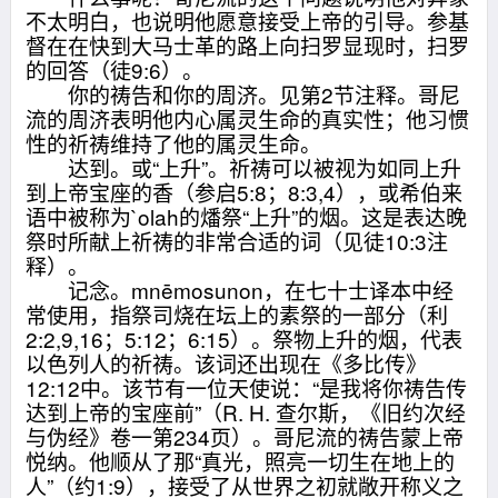
不太明白，也说明他愿意接受上帝的引导。参基
督在在快到大马士革的路上向扫罗显现时，扫罗
的回答（徒9:6）。
你的祷告和你的周济。见第2节注释。哥尼
流的周济表明他内心属灵生命的真实性；他习惯
性的祈祷维持了他的属灵生命。
达到。或“上升”。祈祷可以被视为如同上升
到上帝宝座的香（参启5:8；8:3,4），或希伯来
语中被称为`olah的燔祭“上升”的烟。这是表达晚
祭时所献上祈祷的非常合适的词（见徒10:3注
释）。
记念。mnēmosunon，在七十士译本中经
常使用，指祭司烧在坛上的素祭的一部分（利
2:2,9,16；5:12；6:15）。祭物上升的烟，代表
以色列人的祈祷。该词还出现在《多比传》
12:12中。该节有一位天使说：“是我将你祷告传
达到上帝的宝座前”（R. H. 查尔斯，《旧约次经
与伪经》卷一第234页）。哥尼流的祷告蒙上帝
悦纳。他顺从了那“真光，照亮一切生在地上的
人”（约1:9），接受了从世界之初就敞开称义之