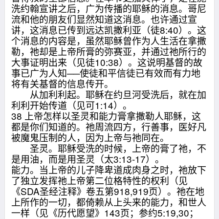
洗约翰宣讲之后，广为传播的耶稣的消息。哥尼
流和他的朋友们显然知道这消息。也许通过宣
讲，这消息已传到远达凯撒利亚（徒8:40）。这
个消息的内容是，虽然耶稣曾作为人生活在拿撒
勒，祂却是上帝所膏的弥赛亚，并通过祂所行的
大事证明出来（见徒10:38）。这说明基督的故
事已广为人知──使徒和平信徒已有效而有力地
将有关基督的信息传开。
从加利利起。耶稣在约旦河受洗后，就在加
利利开始传道（见可1:14）。
38 上帝怎样以圣灵和能力膏拿撒勒人耶稣，这
都是你们知道的。祂周流四方，行善事，医好凡
被魔鬼压制的人，因为上帝与祂同在。
圣灵。耶稣受洗的时候，上帝的膏了祂，不
是用油，而是用圣灵（太3:13-17）。
能力。当上帝的儿子降卑道成肉身之时，祂放下
了独立发挥祂上帝第二位格特性的权利（见
《SDA圣经注释》卷五第918,919页）。祂在地
上所作的一切，都倚赖从上头来的能力，和世人
一样（见《历代愿望》143页；参约5:19,30；