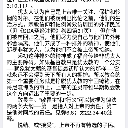
3:10,11）。
犹太人认为自己是上帝唯一关注、保护和怜
悯的对象。在他们被虏到巴比伦之前，他们的生
活方式，宗教信仰和惯例常效仿周围的外邦民族
（见《SDA圣经注释》卷四第31页），但在他
们被虏回归之后，他们尽力使自己与他们的外邦
邻舍隔离。他们养成了一种排外的精神，使他们
鄙视非犹太人，认为他们不会被上帝所接纳。
起初这种排外的精神成了福音传给非犹太人
的主要障碍。如果基督教只是犹太教的一个分支
──就象犹太籍的基督徒最初所认为的那样──它
就永远不会得到天下所有人的拥护。所以教会的
第一个重要任务就是挣脱犹太教的牢固镣铐。在
哥尼流悔改的事上，上帝的圣灵带领早期教会朝
这个方向迈出了重要的一步。
敬畏主。“敬畏主”和“行义”可以被视为律法
的两条大纲──第一是指人对上帝的责任；第二
是他对同胞的责任。见弥6:8；太22:34-40注
释。
悦纳。或“接受”。上帝不再有特选的子民。