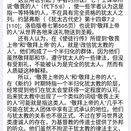
说“敬畏的人”（代下5:6），使一些学者认为这是
指一等特殊的人，不在具有完全资格的犹太人之
列。约瑟弗斯（《犹太古代史》第十四章7.2
[110]；洛伯版卷七第505页）也说到“敬拜上帝
的人”从世界各地来送礼物送到圣殿。
还有人认为，在《使徒行传》所提到“敬畏
上帝”和“敬拜上帝”的人，就是“改信犹太教的
人”。他们构成了一个半归化的群体，因为他们
虽然敬拜耶和华，遵守犹太人的一些律法，但没
有受割礼，不能被认为是完全的犹太人。然而有
人质疑这种解释。
所以，“敬畏上帝的人”和“敬拜上帝的人”，
在《新约》时期特指一个半归化犹太教的阶层，
经常提到他们在犹太会堂获得一定程度的认可。
后来犹太教中出现了一个类似的词组“敬畏上天
的人”可能就是指这类人。“敬拜上帝的人”几乎不
可能在犹太人团体中享有正式承认的地位。他们
与犹太教的关系也不很正式。不过在罗马世界这
类虔诚人的存在，为基督教的传道士提供了外邦
的听众。他们虽然不拘泥于犹太教的律法主义，