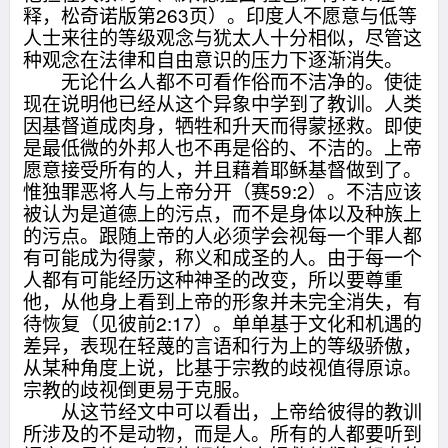
释，松奇诺版第263页）。印度人不愿意与低等
人士来往的等级观念与犹太人十分相似，尽管这
种观念在法律和自由意识的压力下逐渐消失。
无论什么人都不可看作俗而不洁净的。使徒
现在说明他已经从这个异象中学到了教训。人类
因基督道成肉身，牺牲和升天而得蒙拯救。即使
是最低微的外邦人也不再是俗的、不洁的。上帝
愿意接受所有的人，并且藉着耶稣基督做到了。
惟独罪恶将人与上帝分开（赛59:2）。不洁应该
被认为是道德上的污点，而不是身体以及种族上
的污点。跟随上帝的人必须学会视每一个罪人都
有可能成为得蒙，称义和成圣的人。由于每一个
人都有可能经历这种神圣的改变，所以要尊重
他，从他身上看到上帝的形象并未完全消失，有
待恢复（见彼前2:17）。单单基于文化和机遇的
差异，表现在轻蔑的言语和行为上的等级骄傲，
从某种角度上说，比基于宗教的歧视值得原谅。
宗教的歧视倒更易于克服。
从这节经文中可以看出，上帝给彼得的教训
所涉及的不是动物，而是人。所有的人都要听到