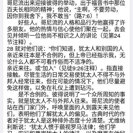
哥尼流出来迎接彼得的举动，出于福音书中那位
百夫长相同的精神；他说，“主啊，不要劳动，
因你到我舍下，我不敢当”（路7:6）！
好些人。哥尼流的人格和品行为他赢得了许
多朋友。他的热情与信心使他们聚在一起，去会
见并倾听一位他尚不相识之人的讲论（见第24
节注释）。
28 就对他们说：“你们知道，犹太人和别国的人
亲近来往本是不合例的，但上帝已经指示我，无
论什么人都不可看作俗而不洁净的。
亲近来往。或“加入”（见徒9:26注释）。指直接
接触。尽管生活的日常交易使犹太人不得不与外
邦人经常往来，但在可能的情况下，他们尽量避
免这样做，以免在礼仪上遭到玷污。
是不合例的。彼得说明了一个众所周知的事
实，就是犹太人不与外邦人往来。哥尼流的使者
站在西门家门外，呼唤里面的人到露天来见他
们，表明他们了解犹太人的偏见。古典时代的作
者对于犹太人是这种排外态度十分清楚。尤维纳
利斯说：“犹太人惯于藐视罗马法律；他们学