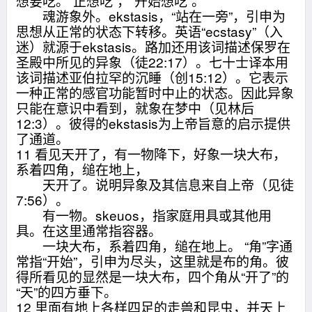
想要吃。“正想吃”，“开始想吃”。
魂游象外。ekstasis，“站在一旁”，引申为
思想从正常的状态下转移。英语“ecstasy”（入
迷）就源于ekstasis。路加还用该词描述保罗在
圣殿中所见的异象（徒22:17）。七十士译本用
该词描述亚伯拉罕的沉睡（创15:12）。它表示
一种正常的感官功能暂时中止的状态。因此异象
只能在意识中看到，就象在梦中（见林后
12:3）。彼得的ekstasis为上帝旨意的启示提供
了通道。
11 看见天开了，有一物降下，好象一块大布，
系着四角，缒在地上，
天开了。说明异象及其信息来自上帝（见徒
7:56）。
有一物。skeuos，指家庭用具或其他用
具。在这里通常指容器。
一块大布，系着四角，缒在地上。 “角”字通
常指“开始”，引申为尽头，这里就是布的角。彼
得所看见的显然是一块大布，四个角从“开了”的
“天”的四方垂下。
12 里面有地上各样四足的走兽和昆虫，并天上