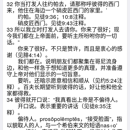
32 你当打发人往约帕去，请那称呼彼得的西门
来，他住在海边一个硝皮匠西门的家里。’
约帕。见徒9:36；10:8注释。
硝皮匠西门。见徒9:43注释。
33 所以我立时打发人去请你。你来了很好；现
今我们都在上帝面前，要听主所吩咐你的一切
话。”
你来了很好。不只是赞许，而且是衷心的感
谢（见腓4:14）。
我们都在。说明朋友们都聚集在哥尼流身
边，和他一样急于想知道更多的真理，并准备遵
守上帝对他们显示的一切旨意。
要听。还暗示愿意相信和顺从（见约5:24注
释）。百夫长期望听到彼得的话，好让他和他全
家都得救。
34 彼得就开口说：“我真看出上帝是不偏待人。
开口说。表示重要的讲话（见徒8:35注
释）。
偏待人。prosōpolēmptēs，“接受脸面”，指
以貌取人的人，与一个希伯来文的短语nas÷o'