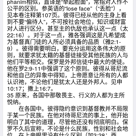
phanim相似，直译是“举起脸面”，常指对人作不
公平的区别。参英语的“lose face”（“丢脸”），
见本卷注释第107页。彼得已经从他的主身上看
到不要“偏待人”，不可按社会地位，知识或财富
对人进行区分。甚至主的仇敌也承认这一点（太
22:16）。对于这一点，雅各强调这是凡希望成
为基督真门徒的人所必须具备的品质（雅2:1-
9）。彼得需要明白，要充分运用这条伟大的原
则，就要求犹太籍的基督徒接受其他民族的人与
他们平等相交。保罗是外邦信徒中最大的使徒。
他在罗2:9-11中强调了这个原则。彼得从哥尼流
和他自己的异象中得知，上帝愿意让所有的人都
认识祂，不论他们是犹太人还是外邦人。见申
10:17；撒上16:7。
35 原来，各国中那敬畏主、行义的人都为主所
悦纳。
在各国中。彼得隐约意识到基督教并不局限
于某一个民族。在他对待哥尼流的事上，他开始
明白了其中的道理，尽管他还没有彻底明白。保
罗不久后宣称，不论是什么民族，性别和社会地
位，在上帝眼里没有什么区别（加3:28；西