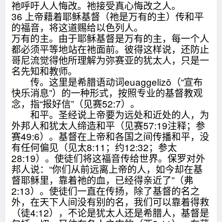
祂呼吁人人悔改。祂接受真心悔改之人。
36 上帝藉着耶稣基督（祂是万有的主）传和平
的福音，将这道赐给以色列人。
万有的主。由于耶稣基督是万有的主，每一个人
都必须平等地站在祂面前。彼得这样说，还防止
哥尼流觉得他所理解为弥赛亚的犹太人，只是一
名先知和教师。
传。这里是希腊语动词euaggelizō（“宣布
快乐消息”）的一种形式，按照专业的基督教观
念，指“报好信”（见赛52:7）。
和平。圣经说上帝要为远处和近处的人，为
外邦人和犹太人缔造和平（见赛57:19注释；参
赛49:6）。基督在上帝和各国之间传播和平，没
有任何偏见（见太8:11；约12:32；参太
28:19）。使徒们将这福音传给世界。保罗对外
邦人说：“你们从前远离上帝的人，如今却在基
督耶稣里，靠着祂的血，已经得亲近了”（弗
2:13）。使徒们一直在传扬，除了基督的名之
外，在天下人间没有别的名，我们可以靠着得救
（徒4:12），不论是犹太人还是希腊人，基督是