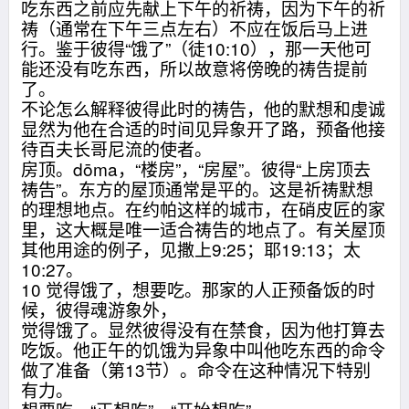
吃东西之前应先献上下午的祈祷，因为下午的祈
祷（通常在下午三点左右）不应在饭后马上进
行。鉴于彼得“饿了”（徒10:10），那一天他可
能还没有吃东西，所以故意将傍晚的祷告提前
了。
不论怎么解释彼得此时的祷告，他的默想和虔诚
显然为他在合适的时间见异象开了路，预备他接
待百夫长哥尼流的使者。
房顶。dōma，“楼房”，“房屋”。彼得“上房顶去
祷告”。东方的屋顶通常是平的。这是祈祷默想
的理想地点。在约帕这样的城市，在硝皮匠的家
里，这大概是唯一适合祷告的地点了。有关屋顶
其他用途的例子，见撒上9:25；耶19:13；太
10:27。
10 觉得饿了，想要吃。那家的人正预备饭的时
候，彼得魂游象外，
觉得饿了。显然彼得没有在禁食，因为他打算去
吃饭。他正午的饥饿为异象中叫他吃东西的命令
做了准备（第13节）。命令在这种情况下特别
有力。