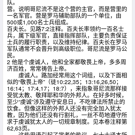
队。
营。说明哥尼流不是这个营的主官，而是营里的
一名军官。营是罗马辅助部队的一个单位，由
500或1,000名士兵组成。
百夫长。见路7:2注释。百夫长率领约一百名士
兵，属下级军官，直接指挥部队，主要负责保证
士兵的履行职责，以及维持纪律。百夫长在罗马
军队通常不会晋升到高级职位。哥尼流是罗马公
民。
2 他是个虔诚人，他和全家都敬畏上帝，多多周
济百姓，常常祷告上帝。
虔诚人。路加经常用这个词组，以及下面相
似的“敬畏上帝”（徒10:22,35；13:16,26,50；
16:14；17:4,17；18:7），来指象哥尼流那样接
受犹太教、敬拜耶和华的外邦人。在好多时候，
至少“虔诚”涉及遵守安息日，不吃律法所禁止的
饮食。但像这样的外邦人还没有完全加入犹太
教，因为他们还没有行割礼，一丝不苟地遵守所
求于虔诚犹太人的一切规章制度。见本卷注释第
62,63页。
这些用语引起了学者的热议。七十士译本所