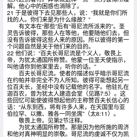
解。他心中的困惑也消除了。
21 于是彼得下去见那些人，说：“我就是你们所
找的人。你们来是为什么缘故？”
有文本在“那些”后有“哥尼流所派来的”。圣
灵告诉彼得，那些人在等他，他要随他们去，但
没有告诉彼得这些人来的原因。所以彼得的第一
个问题自然是关于他们来的目的。
22 他们说：“百夫长哥尼流是个义人，敬畏上
帝，为犹太通国所称赞。他蒙一位圣天使指示，
叫他请你到他家里去，听你的话。”
百夫长哥尼流。使者的描述似乎暗示哥尼流
在约帕并非完全不为人所知。彼得可能想起另一
位百夫长，圣经中没有记载他的名字。他驻扎在
迦百农，曾为犹太人建造会堂（见路7:5）。这
些回忆可能使彼得想起他的主称赞百夫长信心的
话：“从东到西，将有许多人来，在天国里与亚
伯拉罕、以撒、雅各一同坐席”（太8:11）。
敬畏上帝。见第2节注释。
为犹太通国所称赞。那是因为他所施的周济
和他对真神明显的崇敬。哥尼流的虔诚不仅为凯