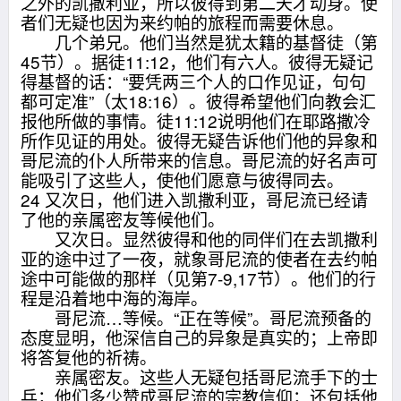
之外的凯撒利亚，所以彼得到第二天才动身。使
者们无疑也因为来约帕的旅程而需要休息。
几个弟兄。他们当然是犹太籍的基督徒（第
45节）。据徒11:12，他们有六人。彼得无疑记
得基督的话：“要凭两三个人的口作见证，句句
都可定准”（太18:16）。彼得希望他们向教会汇
报他所做的事情。徒11:12说明他们在耶路撒冷
所作见证的用处。彼得无疑告诉他们他的异象和
哥尼流的仆人所带来的信息。哥尼流的好名声可
能吸引了这些人，使他们愿意与彼得同去。
24 又次日，他们进入凯撒利亚，哥尼流已经请
了他的亲属密友等候他们。
又次日。显然彼得和他的同伴们在去凯撒利
亚的途中过了一夜，就象哥尼流的使者在去约帕
途中可能做的那样（见第7-9,17节）。他们的行
程是沿着地中海的海岸。
哥尼流…等候。“正在等候”。哥尼流预备的
态度显明，他深信自己的异象是真实的；上帝即
将答复他的祈祷。
亲属密友。这些人无疑包括哥尼流手下的士
兵；他们多少赞成哥尼流的宗教信仰；还包括他