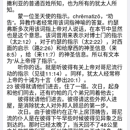
撒利亚的普通百姓所知，也为所有的犹太人所
知。
蒙一位圣天使的指示。chrēmatizō，“劝
告”。异教作者经常用该词指神喻的答复。约瑟
弗斯多次用该词指上帝对人说话，在本节中显然
也是这个意思。该词曾用来表示对博士门的指示
（太2:12），对于约瑟的指示（太2:22），对西
面的启示（路2:26）和给摩西的神圣信息（来
8:5），给（来11:7）的神圣信息。所以有文本
为“从上帝得了指示”。
听你的话。就是听彼得有关上帝对哥尼流行
动的指示（见徒11:14）。同样，犹太人经常称
上帝的十诫为十言（参出20:1）。
23 彼得就请他们进去，住了一宿。次日，起身
和他们同去，还有约帕的几个弟兄同着他去；
彼得就请他们进去。彼得请这些外邦人进
屋，是消除犹太人对外邦人顾忌的第一步。
次日。由于彼得约在正午上房顶祷告，哥尼
流的仆人是在彼得下午早些时候彼得见异象之后
到达的。那时已经太晚了，当天回不了48公里