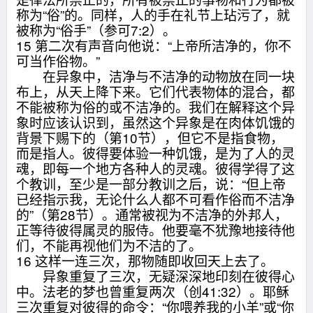
称为“俗”的。同样，人的手在礼节上玷污了，就
被称为“俗手”（参可7:2）。
15 第二次有声音向他说：“上帝所洁净的，你不
可当作俗物。”
在异象中，洁净与不洁净的动物放在同一块
布上，从天上降下来。它们代表物体的混合，都
不能被称为俗的或不洁净的。我们在解释这个异
象时应该认识到，虽然这个异象是在肉体饥饿的
背景下赐下的（第10节），但它不是指食物，
而是指人。彼得要体验一种饥饿，是为了人的灵
魂，即每一个地方各种人的灵魂。彼得学得了这
个教训，至少是一部分教训之后，说：“但上帝
已经指示我，无论什么人都不可看作俗而不洁净
的”（第28节）。通常被视为不洁净的外邦人，
正等待彼得属灵的服侍。他要毫不犹豫地接待他
们，不能再视他们为不洁的了。
16 这样一连三次，那物随即收回天上去了。
异象重复了三次，无疑深深地印刻在彼得心
中。法老的梦也曾重复两次（创41:32）。耶稣
三次重复对彼得的命令：“你喂养我的小羊”或“你