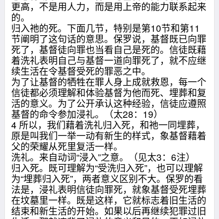
更高，不是用人力，而是用上帝的能力联系起来
的。
归入祂的死。下面几节，特别是第10节和第11
节阐明了这句话的意思。保罗说，基督既已向罪
死了，基督徒向罪也当看自己是死的。信徒既藉
着洗礼表明自己与基督一道向罪死了，就不应继
续生活在令基督受死的罪恶之中。
为了让基督的牺牲在罪人身上成就救恩，每一个
信徒都必须理解和体验基督为他而死、埋葬和复
活的意义。为了公开承认这种经验，信徒应遵照
基督的命令参加浸礼。（太28：19）
4 所以，我们藉着洗礼归入死，和祂一同埋葬，
原是叫我们一举一动有新生的样式，象基督藉着
父的荣耀从死里复活一样。
洗礼。来自动词“浸入”之意。（见太3：6注）
归入死。既可理解为“受洗归入死”，也可以理解
为“埋葬归入死”，两者意义区别不大。保罗的看
法是，浸礼表明信徒向罪死，就象基督受死埋葬
在坟墓里一样。既是这样，它就标志着旧生活的
结束和新生活的开始。如果以后再继续犯罪过旧