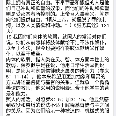
际上拥有真正的自由。事奉罪恶和撒但的人是他
们自己冲动和欲望的奴隶，而他们的冲动和欲望
则是受那恶者所控制的。上帝召人事奉义，就是
向他们提供自由。“顺从上帝，就摆脱了罪的束
缚，以及人类情欲和冲动。”（《服务真诠》131
页）
19 我因你们肉体的软弱，就照人的常话对你们
说。你们从前怎样将肢体献给不洁不法作奴仆，
以至于不法；现今也要照样将肢体献给义作奴
仆，以至于成圣。
肉体的软弱。指人类在灵、智、体方面本性上的
软弱。保罗似乎是在说，他用日常生活举例说
明，是因为考虑到信徒缺乏属灵的辨别力（参来
5：11-14）。他本来希望用更加抽象和属灵的
方式讲述基督徒与基督的关系。但就象一个循循
善诱的教师，他采用的说明最适合于他学生的背
景和能力。
照人的常活。对照罗3：5；加3：15。他显然感
到奴役和束缚的说法不适于解释基督徒与主之间
的关系。因为它们暗示一种被迫的，机械式的服