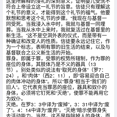
这里所解释的浸礼的深刻意义，证明婴儿受洗不
符合上帝设立这一礼节的旨意。信徒只有理解这
个礼节的意义，才能得到这个礼节的福气。他要
默想和思考这个礼节的步骤。“我现在与基督一
同受死。当我浸入水中时，我就与基督一同埋
葬。当我从水中上来时，我就复活过在基督里的
新生活。”这不是空洞外表的仪式，而是带有一
种确证和改变人的性质。信徒要永远记住它，作
为一个标志，表明有罪的旧生活的结束，以及与
基督联合之公义新生活的开始。
罪身。即属于罪，受罪的权势所辖制，作为罪的
座位的身体，其肢体乃是不义的器具（13
节）。别处类似的说法有“取死的身体”（罗7：
24），和“肉体”（西2：11），即“容易迎合自己
的肉体冲动的身体”。所以“罪身”相当于“我们的
旧人”。它代表充当罪恶的座位，器具和奴仆的
身体，必须将它钉死和“灭绝”，使罪不能再用它
为奴仆。
灭绝。在罗3：3中译为“废掉”，3：31中译为“废
了”。4：14中译为“废弃”。“灭绝”暗示使罪身失
去活动能力。当然，这不是指除掉人的身体，而