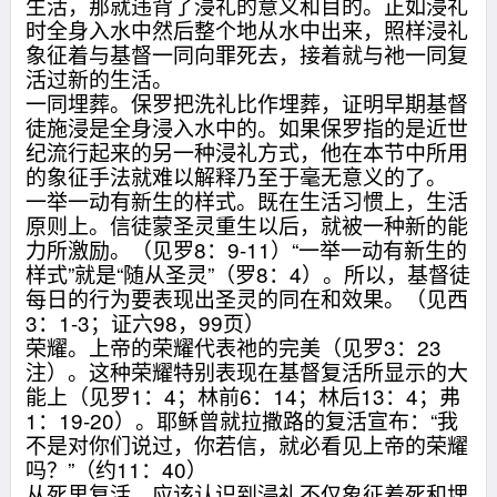
生活，那就违背了浸礼的意义和目的。正如浸礼
时全身入水中然后整个地从水中出来，照样浸礼
象征着与基督一同向罪死去，接着就与祂一同复
活过新的生活。
一同埋葬。保罗把洗礼比作埋葬，证明早期基督
徒施浸是全身浸入水中的。如果保罗指的是近世
纪流行起来的另一种浸礼方式，他在本节中所用
的象征手法就难以解释乃至于毫无意义的了。
一举一动有新生的样式。既在生活习惯上，生活
原则上。信徒蒙圣灵重生以后，就被一种新的能
力所激励。（见罗8：9-11）“一举一动有新生的
样式”就是“随从圣灵”（罗8：4）。所以，基督徒
每日的行为要表现出圣灵的同在和效果。（见西
3：1-3；证六98，99页）
荣耀。上帝的荣耀代表祂的完美（见罗3：23
注）。这种荣耀特别表现在基督复活所显示的大
能上（见罗1：4；林前6：14；林后13：4；弗
1：19-20）。耶稣曾就拉撒路的复活宣布：“我
不是对你们说过，你若信，就必看见上帝的荣耀
吗？”（约11：40）
从死里复活。应该认识到浸礼不仅象征着死和埋