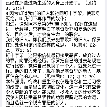
已经在那些过新生活的人身上开始了。（见约
8：51注）
6 因为知道我们的旧人和祂同钉十字架，使罪身
灭绝，叫我们不再作罪的奴仆；
知道。请对照本章第3节“岂不知”。保罗在这里
进一步解释，只有明白了基督受死和复活的意
义、目的之后，才会有生命上的联合。
我们的旧人。即我们原来犯罪败坏的旧人。保罗
在别处也用该词指这样的意思。（见弗4：22-
23；西3：9）
钉十字架。这是指信徒最初接受基督，放弃过去
的罪，向罪死的经历。保罗把自已的过去与现在
进行比较，觉得自己象换了一个人，就象死过一
样。他的旧人死了。现在他是基督里的新人，基
督住在他的心中。（见林后5：17；加2：20）
本节强调，悔改和重生不仅仅是信念和生活习惯
的改变，而是里面的彻底变化。这一点只有靠着
令人更新的圣灵才能成就。拯救人类的计划不仅
要使人因接受基督牺牲的功劳摆脱定罪的命运，
而且造就一个脱离罪恶的新人。