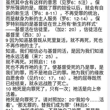
虽然其中含有这样的意思（见罗6：5注）。保
罗所强调的是，摆脱了罪的奴役以后，就会有自
由的新生活（罗6：8-11），不再受罪的统治，
而是献身为新的主人服务（罗6：12-14）。保
罗特别指的是基督徒在世上所有“新生的样式”
——基督活在信徒里，（加2：20），信徒活在
基督里（西3：3）。
9 因为知道基督既从死里复活，就不再死，死也
不再作祂的主了。
知道。我们相信必与基督同活，是因为我们知道
祂永远活着（来7：25）。
就不再死。对照启1：18
死也不再作祂的主了。使基督受死的乃是罪，是
我们的罪，而不是祂自己的罪。祂为我们的缘故
自愿舍命（见约10：17，18）。祂的屈辱既然
已经结束，就永远战胜了死亡。
10 祂死是向罪死了，只有一次；祂活是向上帝
活着。
祂死是向罪死了。请对照加2：20“我如今……活
着”。“那无罪的，替我们成为罪”（林后5：