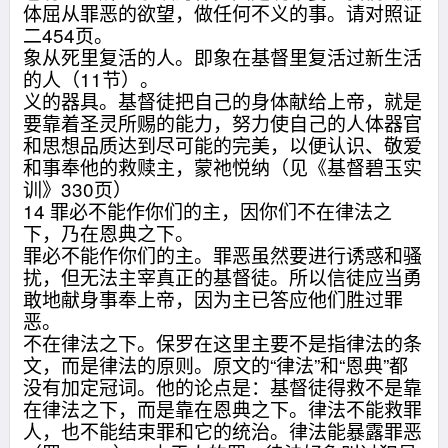
体屈从罪恶的欲望，做任何不义的事。请对照证
二454页。
象从死里复活的人。即象在基督里复活过新生活
的人（11节）。
义的器具。基督徒把自己的身体献给上帝，就是
要靠着圣灵所赐的能力，努力使自己的人体器官
和思想品质达到尽可能的完美，以便认识、敬爱
和事奉他的救赎主，蒙祂悦纳（见《基督碧玉实
训》330页）
14 罪必不能作你们的主，因你们不在律法之
下，乃在恩典之下。
罪必不能作你们的主。罪恶虽然要进行诱惑和骚
扰，但无法主宰真正的基督徒。所以信徒应当勇
敢地献身事奉上帝，因为主已答应他们胜过罪
恶。
不在律法之下。保罗在这里主要不是指律法的条
文，而是律法的原则。原文的“律法”和“恩典”都
没有加定冠词。他的论点是：基督徒得救不是靠
在律法之下，而是靠在恩典之下。律法不能救罪
人，也不能结束罪和它的统治。律法能暴露罪恶