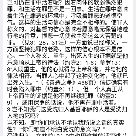
岂可仍在罪中活着呢？因着肉体的软弱偶然犯
罪，和生活在罪里不是一回事。生活在罪中意味
着生活在罪恶的环境中，呼吸着罪恶的道德空
气。这样的生活与信心是完全不相称的。使罪人
称义的、对基督的信心意味着愿意毫无保留地遵
行祂的旨意，恨恶一切使救主受这么大苦楚的
罪。（见3：28，31注）一方面说已经称义，一
方面坚持犯罪的老路，这样的信心根本不是信
心。一个人称义、重生，出死入生的证据就是他
乐意顺从上帝的律法（约壹2：1-6；参罗13：
8“人既重生，他的心就得与上帝和谐，并与祂的
律法相符。当罪人心中起了这种变化时，他就已
出死入生。”（《善恶之争》468页）信徒确实有
时会陷入罪中（约壹2：1）。但一个人真正从
上帝而生的证据是他不再继续犯罪（约壹3：
9），或用保罗的话说，他不再在罪中活着。
3 岂不知我们这受洗归入基督耶稣的人是受洗归
入祂的死吗？
岂不知。即“你们承认不承认我所说之话的真实
性？”“你们难道不明白受洗的意义吗？”
受洗归入。在林前10：2中也用这样的话叙述以