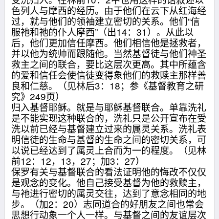
色列人与摩西的经历。由于他们在云下从红海经
过，就与他们的领袖建立密切的关系。他们“信
服祂和祂的仆人摩西”（出14：31）。从此以
后，他们更加信任摩西。他们相信他是拯救者，
并以他为统帅而跟随他。当然基督徒与他们神圣
救主之间的联合，要比这层次更高。其中所蕴含
的爱和信任会使信徒变得象他们的救赎主那样善
良和仁慈。（见林后3：18；参《基督教育之研
究》249页）
归入基督耶稣。就是与耶稣基督联合。单靠洗礼
是不能实现这种联合的，洗礼只是公开宣布在受
洗以前已经与基督建立过来的属灵关系。洗礼表
明信徒的生命与基督的生命之间的密切关系，可
以说已经达到了属灵上合而为一的程度。（见林
前12：12，13，27；加3：27）
保罗有关与基督联合的看法证明他的悔改不仅仅
是观念的变化。他自己接受基督为他的救赎主，
与祂进行密切的属灵交往，达到了意念相同的地
步。（加2：20）志同道合的好朋友之间也常会
思想行动象一个人一样。与基督之间的友谊层次