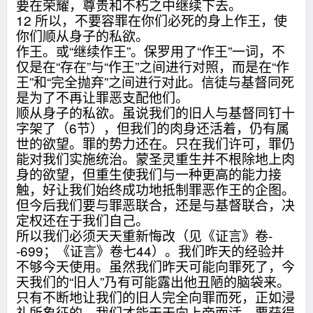
要在荣耀，尊贵和不朽之中继续下去。
12 所以，不要容罪在你们必死的身上作王，使
你们顺从身子的私欲。
作王。或“继续作王”。保罗用了“作王”一词，不
仅是在“存在”与“作王”之间进行对照，而是在“作
王”和“完全抛弃”之间进行对此。信徒与基督同死
是为了不再让罪恶支配他们。
顺从身子的私欲。虽说我们的旧人与基督同钉十
字架了（6节），但我们的肉身还活着，仍有属
世的欲望。罪的势力还在。只在我们许可，罪仍
能对我们实施统治。蒙圣灵重生并不根除地上肉
身的欲望，但重生使我们与一种更高的能力接
触，好让我们始终成功地抵制罪恶作王的企图。
但今后我们要与罪恶联合，还是与基督联合，决
定权还在于我们自己。
所以我们必须天天重新悔改（见《证言》卷-
-699；《证言》卷七44）。我们昨天的经验并
不够今天使用。虽然我们昨天可能向罪死了，今
天我们的“旧人”乃有可能露出他丑陋的脑袋来。
只有不断地让我们的旧人完全向罪而死，正如浸
礼所象征的，我们才能天天向上帝而活。要获得