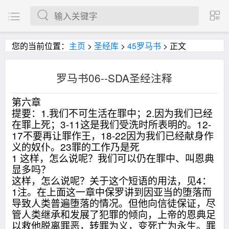
您的当前位置：
主页
>
圣经库
>
45罗马书
> 正文
罗马书06--SDA圣经注释
第六章
提要：1.我们不可生活在罪中；2.因为我们已经
在罪上死；3-11这是我们受洗时所表明的。12-
17不要再让罪作王，18-22因为我们已经献身作
义的奴仆。23罪的工作乃是死
1 这样，怎么说呢？我们可以仍在罪中、叫恩典
显多吗？
这样，怎么说呢？关于这个短语的用法，见4：
1注。在上面这一章中保罗讲到因亚当的堕落而
导致人类普遍堕落的情况。但他向信徒保证，尽
管人类继承和发展了犯罪的倾向，上帝的恩典足
以救他脱离罪恶，转罪为义，变死亡为永生。罪