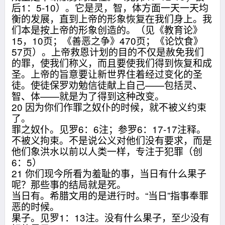
后1：5-10）。它是灵，智，体方面一天一天均
衡的发展，直到上帝的形象恢复在我们身上。我
们本是按上帝的形象创造的。（见《教育论》
15，10页；《善恶之争》470页；《论饮食》
57页）。上帝救恩计划的目的不仅是赦免我们
的罪，使我们称义，而且要使我们得到恢复和成
圣。上帝的旨意要让新世界住着经过变化的圣
徒。使徒保罗劝勉信徒献上自己——包括灵、
智、体——就是为了得到这种改变。
20 因为你们作罪之奴仆的时候，就不被义约束
了。
罪之奴仆。见罗6：6注；参罗6：17-17注释。
不被义拘束。不是说公义对他们没有要求，而是
他们象洪水以前以人类一样，专注于犯罪（创
6：5）
21 你们现今所看为羞耻的事，当日有什么果子
呢？那些事的结局就是死。
当日有。希腊文用的是进行时。“当日”指事奉罪
恶的时候。
果子。见罗1：13注。没有什么果子，至少没有