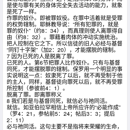
是使与罪有关的身体完全失去活动的能力，就象
是死了一样。
作罪的奴仆。即被罪奴役。在罪中活着就是受罪
的权势辖制。耶稣教导说：“所有犯罪的，就是
罪的奴仆”（约8：34），而真理则使人离罪得自
由（约8：32）。罪藉着肉体的冲动实施统治。
把人控制在它之下。所以信徒的旧人必经与基督
“同钉十字架”（加2：20），才能摆脱的辖制。
7 因为已死的人是脱离了罪。
已死的人。第6节把罪人比作奴仆。只有与基督
同死，才能摆脱罪的辖制。保罗用一个明显的事
实说明这一点：奴隶死了以后，就不再受制于他
的主人，同样，基督徒向罪死以后，就不再受罪
所控制（参彼前4：1）。
脱离了罪。即离罪称义
8 我们若是与基督同死，就信必与祂同活。
就信。如亚伯拉罕相信上帝所应许的“必能作成”
（罗4：21，参帖前5：24；帖后3：3；提后
2：11）
必与祂同活。这句主要不是指将来荣耀的生命，