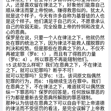
人，还是喜欢留在律法之下，好象他们能靠自己
顺从律法而蒙上帝悦纳，赚得救恩似的。犹太人
就是这个样子，今天有许多自称为基督徒的人也
是这个样子。他们满足于自己的义，不愿意承认
自己的软弱无能，完全投靠上帝的怜悯和改变人
心的恩典。
保罗是在说，只要一个人在律法之下，他就仍然
处在罪的统治之下，因为律法不能救人摆脱罪的
判决和权势。但是那些在恩典之下的人，不仅不
再被定罪（罗8：1），而且有了得胜的力量
（罗6：4）。所以罪恶不再能辖制他们。
15 这却怎么样呢？我们在恩典之下，不在律法
之下，就可以犯罪吗？断乎不可！
就可以犯罪吗？见罗6：1注。该词原文指偶然
犯罪的行为，而6：1指继续生活在罪中。我们
在恩典之下，不在律法之下，难道就可以偶然放
纵一下罪恶吗？保罗的回答是，任何放纵罪恶的
行为都是重新去受恩典所解脱的罪恶辖制。
那种认为信徒在恩典之下可以自由干犯上帝道德
的律法而不受惩罚的看法，是完全误解了上帝救