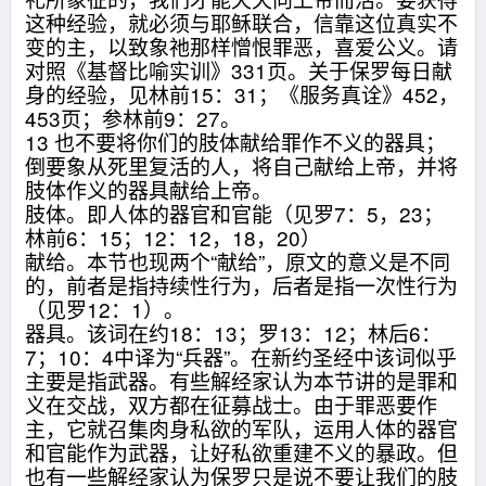
这种经验，就必须与耶稣联合，信靠这位真实不
变的主，以致象祂那样憎恨罪恶，喜爱公义。请
对照《基督比喻实训》331页。关于保罗每日献
身的经验，见林前15：31；《服务真诠》452，
453页；参林前9：27。
13 也不要将你们的肢体献给罪作不义的器具；
倒要象从死里复活的人，将自己献给上帝，并将
肢体作义的器具献给上帝。
肢体。即人体的器官和官能（见罗7：5，23；
林前6：15；12：12，18，20）
献给。本节也现两个“献给”，原文的意义是不同
的，前者是指持续性行为，后者是指一次性行为
（见罗12：1）。
器具。该词在约18：13；罗13：12；林后6：
7；10：4中译为“兵器”。在新约圣经中该词似乎
主要是指武器。有些解经家认为本节讲的是罪和
义在交战，双方都在征募战士。由于罪恶要作
主，它就召集肉身私欲的军队，运用人体的器官
和官能作为武器，让好私欲重建不义的暴政。但
也有一些解经家认为保罗只是说不要让我们的肢