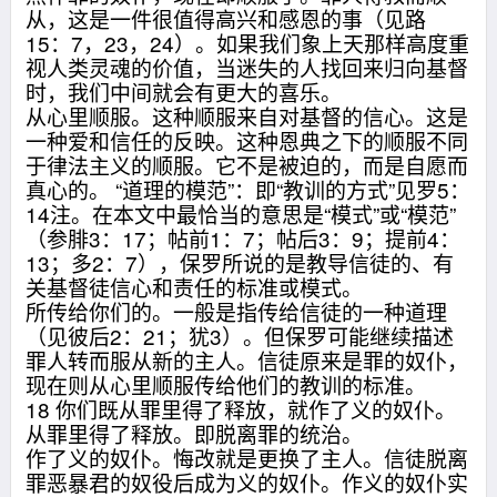
从，这是一件很值得高兴和感恩的事（见路
15：7，23，24）。如果我们象上天那样高度重
视人类灵魂的价值，当迷失的人找回来归向基督
时，我们中间就会有更大的喜乐。
从心里顺服。这种顺服来自对基督的信心。这是
一种爱和信任的反映。这种恩典之下的顺服不同
于律法主义的顺服。它不是被迫的，而是自愿而
真心的。 “道理的模范”：即“教训的方式”见罗5：
14注。在本文中最恰当的意思是“模式”或“模范”
（参腓3：17；帖前1：7；帖后3：9；提前4：
13；多2：7），保罗所说的是教导信徒的、有
关基督徒信心和责任的标准或模式。
所传给你们的。一般是指传给信徒的一种道理
（见彼后2：21；犹3）。但保罗可能继续描述
罪人转而服从新的主人。信徒原来是罪的奴仆，
现在则从心里顺服传给他们的教训的标准。
18 你们既从罪里得了释放，就作了义的奴仆。
从罪里得了释放。即脱离罪的统治。
作了义的奴仆。悔改就是更换了主人。信徒脱离
罪恶暴君的奴役后成为义的奴仆。作义的奴仆实