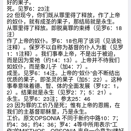
好的果子。
死。见罗6：23注
22 但现今，你们既从罪里得了释放，作了上帝
的奴仆，就有成圣的果子，那结局就是永生。
从罪里得了释放。即脱离罪的束缚（见罗6：18
注）
作了上帝的奴仆。罗6：18也用了该词（见该处
注释）。保罗不以自称为基督的仆人为羞（见罗
1：1注释）。我们事奉上帝，不是出于被迫，
而是因为爱祂（约14：13）。上帝并不待我们
如奴仆，而是象儿子（加4：7）。
成圣。见罗6：14注。上帝的“奴仆”会不断结出
优质的果子，即圣灵的果子（加5：22）。这种
事奉意味着德、智、体的全面发展（罗12：1，
2）。结果就是永生（见罗2：7；5：21）。
永生。见罗6：23注；参太25：46
23 因为罪的工价乃是死；惟有上帝的恩赐，在
我们的主基督耶稣里，乃是永生。
工价。原文OPSONIA 不同于新约中路10：7；
约4：36；约4：36；罗4：4等中所用表示“工
作”的MISTHOS。OPSONIA 来自一个意为“烤好