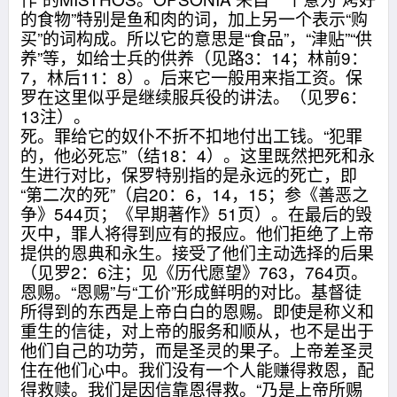
的食物”特别是鱼和肉的词，加上另一个表示“购
买”的词构成。所以它的意思是“食品”，“津贴”“供
养”等，如给士兵的供养（见路3：14；林前9：
7，林后11：8）。后来它一般用来指工资。保
罗在这里似乎是继续服兵役的讲法。（见罗6：
13注）。
死。罪给它的奴仆不折不扣地付出工钱。“犯罪
的，他必死忘”（结18：4）。这里既然把死和永
生进行对比，保罗特别指的是永远的死亡，即
“第二次的死”（启20：6，14，15；参《善恶之
争》544页；《早期著作》51页）。在最后的毁
灭中，罪人将得到应有的报应。他们拒绝了上帝
提供的恩典和永生。接受了他们主动选择的后果
（见罗2：6注；见《历代愿望》763，764页。
恩赐。“恩赐”与“工价”形成鲜明的对比。基督徒
所得到的东西是上帝白白的恩赐。即使是称义和
重生的信徒，对上帝的服务和顺从，也不是出于
他们自己的功劳，而是圣灵的果子。上帝差圣灵
住在他们心中。我们没有一个人能赚得救恩，配
得救赎。我们是因信靠恩得救。“乃是上帝所赐