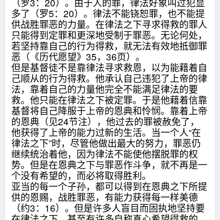
（罗3：20）。由于人的罪，律法好象叫过犯显
多了（罗5：20）。律法不能铙恕罪，也不能提
供战胜罪恶的力量。在律法之下寻求得救的罪人
只能得到定罪和更深地受制于罪恶。无论何处，
若坚持靠自己的行为得救，就无法有效地抵御罪
恶（《历代愿望》35，36页）。
但是基督徒不是靠律法寻求救恩，以为能藉着自
己顺从的行为得救。他承认自己违犯了上帝的律
法，靠着自己的力量他完全不能满足律法的要
救。他只能在律法之下被定罪。于是他藉着信靠
基督将自己降服于上帝的恩典和怜悯。靠着上帝
的恩典（见24节注），他过去的罪被赦免了，
他获得了上帝的能力过新的生活。当一个人“在
律法之下”时，尽管他做出最大的努力，罪恶仍
继续统治着他，因为律法不能使他摆脱罪的权
势。但是在恩典之下与罪恶作斗争，就不再是一
个没有希望的，而必将取得胜利。
亚当的每一个子孙，都可以得到在恩典之下所提
供的恩赐，战胜罪恶，有能力获得每一样美德
（约3：16）。但是许多人盲目而固执地坚持要
在律法之下，甚至有许多自称真心希望得救的