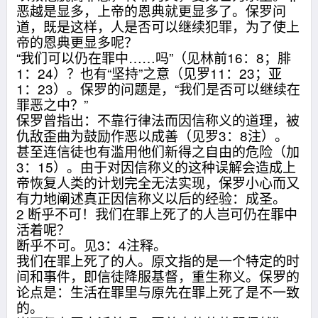
恶越是显多，上帝的恩典就更显多了。保罗问
道，既是这样，人是否可以继续犯罪，为了使上
帝的恩典更显多呢？
“我们可以仍在罪中……吗”（见林前16：8；腓
1：24）？也有“坚持”之意（见罗11：23；亚
1：23）。保罗的问题是，“我们是否可以继续在
罪恶之中？”
保罗曾指出：不靠行律法而因信称义的道理，被
仇敌歪曲为鼓励作恶以成善（见罗3：8注）。
甚至连信徒也有滥用他们新得之自由的危险（加
3：15）。由于对因信称义的这种误解会造成上
帝恢复人类的计划完全无法实现，保罗小心而又
有力地阐述真正因信称义以后的经验：成圣。
2 断乎不可！我们在罪上死了的人岂可仍在罪中
活着呢？
断乎不可。见3：4注释。
我们在罪上死了的人。原文指的是一个特定的时
间和事件，即信徒降服基督，重生称义。保罗的
论点是：生活在罪里与原先在罪上死了是不一致
的。