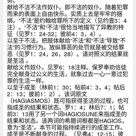
务。
献给不洁不法作奴仆。即不洁的奴仆。随着犯罪
而来的表面上自由快乐。实质上去是牢牢的捆
绑。“不法”是约翰给罪所下的定义（见约壹3：4
注）。“不洁”和“不法”很恰当地描写了异教的特
征（见罗1：24-32；彼前4：3，4）。
以至于不法。把肢体献给“不法”和“不法”导致“不
法”的习惯行为。放纵罪恶的处罚就是被交给罪
恶（见罗1：24，26，28）。请对照义的结果就
是圣洁 。
献给义作奴仆。见罗6：18注释。保罗奉劝信徒
完全献身过公义的生活，就象过去一心一意过犯
罪的生活一样。
以至于成圣（林前1：30；帖前4：3，4；帖后
2：13；彼前1：2）。该词原文
（HAGIASMOS）既可指获得圣洁的过程，也可
指成圣的结果和状态。罗1：4；林后7：1；帖
前3：13用了另一个词HAGIOSUNE来指成圣的
结果和状态。该两词的希腊词根都是HAGIOS，
意为“圣洁”。本节可能指持续进行的成圣工作。
成圣是不断献身的过程。（见弗4：12-15；彼