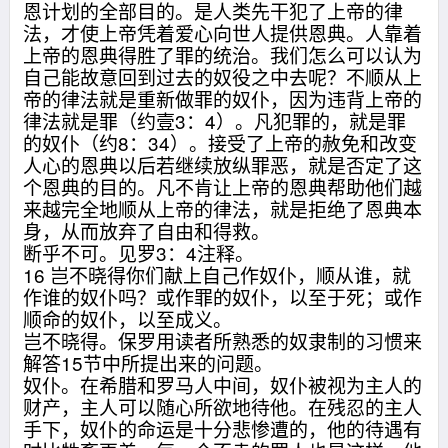
恩计划的全部目的。是人类先干犯了上帝的律
法，才使上帝凭着爱心向世人提供恩典。人靠着
上帝的恩典得胜了罪的统治。我们怎么可以认为
自己能故意回到过去的奴役之中去呢？不顺从上
帝的律法就是重新做罪的奴仆，因为违背上帝的
律法就是罪（约壹3：4）。凡犯罪的，就是罪
的奴仆（约8：34）。接受了上帝的赦免和改变
人心的恩典以后若继续放纵罪恶，就是否定了这
个恩典的目的。凡不肯让上帝的恩典帮助他们越
来越完全地顺从上帝的律法，就是拒绝了恩典本
身，从而放弃了自由和得救。
断乎不可。见罗3：4注释。
16 岂不晓得你们献上自己作奴仆，顺从谁，就
作谁的奴仆吗？或作罪的奴仆，以至于死；或作
顺命的奴仆，以至成义。
岂不晓得。保罗用读者所熟悉的奴隶制的习惯来
解答15节中所提出来的问题。
奴仆。在希腊和罗马人中间，奴仆被视为主人的
财产，主人可以随心所欲地待他。在残忍的主人
手下，奴仆的命运是十分悲惨遭的，他的待遇有