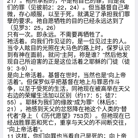
21）。祂所承担的，不是祂自己的罪，而是我
们的罪（见彼前2：22，24）。但当基督自己卑
微，存心顺服，以至于死，就满足了承担我们罪
孽的要求。祂自愿牺牲的目的已经永远达到了
（见罗3：25，26）
只有一次。即永远。不需要再牺牲了。
祂活着。向我们作见证的，是一位见过主的人。
当令人眩目的光照在大马色的路上时，保罗认识
到有神在面前，就问“主阿，祢是谁？”然后他发
现自己所迫害的正是这位活着之耶稣的门徒（徒
9：3-9）。
是向上帝活着。基督在世时，当然也是“向上帝
活着”。但保罗似乎把基督在地上与罪恶作斗
争，以至于受死的生活，同祂现在被高举在天父
右边的荣耀生活加以区别（约17：5；徒7：
55）。耶稣为我们的缘故“成为罪”（林后5：
21），祂感到天父的忿怒降在祂这个人类的“替
代者”身上（《历代愿望》753页）。但祂现在已
经战胜罪恶和死亡，重享与天父的不间断交往，
“向上帝活着”。
11 这样，你们向罪也当看自己是死的；向上帝