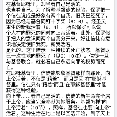
在基督耶稣里，却当看自己是活的。
也当看自己。为了解释基督徒的经验，保罗把一
个信徒说成是好象有两个自我。旧我已经死了，
因为已经与基督同钉十字架（6：6）。经圣灵
重生的新我活着（6：4）。所以保罗可以说一
个人在向罪死的同时向上帝活着。此外，保罗似
乎把人的意识同两个自我分开来，好让信徒有意
识地决定使旧我死，新我活着。
是死的。这里暗示一种持续的死亡状态。基督既
已一次性地向罪死了（见6：10注）。信徒一旦
与基督联合，就必看自己永远向罪的权势而死
亡。
在耶稣基督里。信徒能够象基督那样向罪死，向
上帝活着，不仅是“藉着”，而且是因“在”耶稣基
督里。信徒只有“藉着”而且“在耶稣基督里”才能
获得这种经验。
向上帝……看自己是活的。信徒的新生命完全属
于上帝，应当完全奉献为祂服务。基督怎样“向
上帝活着”（10节），照样，基督徒也要“向上帝”
活着，这种生活在地上是以圣洁开始，到了天上