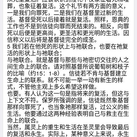
葬，也象征着复活。这个礼节有两方面的意义，
一是我们向罪死，二是我们在基督里过新的生
活。基督受死以后接着就是复活。照样，恩典的
工作也不是到信徒向罪而死结束的。相反，向罪
死以后便是更高尚，更圣洁和更光明的生活。因
信称义以后将是基督徒完全的成圣。
5 我们若在他死的形状上与祂联合，也要在祂复
活的形状上与祂联合；
与祂联合。就是基督与那些与祂密切交往的人之
间生命上的联合。请对照基督所说葡萄树和枝子
的比喻（约15：1-8）。信徒若不肯与基督建立
生命上的联系。就不可能一举一动有新生的样
式，不管他主观上多么希望这样做。
也要。有人认为这一句是指将来的复活，但这与
上下文不符。保罗所强调的是，信徒既然象基督
那样向罪死了，也当象祂那样复活，过公义的新
生活。他要通过这两种经验表明自己与救主在生
命上的联合。
当然，属灵上的重生和生活在圣灵里会导致最后
的复活和永生。实际上，某种意义上来说，永生