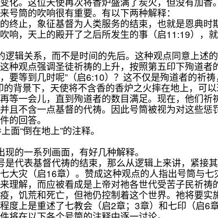
化。这位天使再次将香炉盛满了炭火，但没有加香
来号筒的吹响很有重要。有以下两种解释：
终止，象征基督为人类服务的结束，也就是恩典时期
吹响，天上的殿开了之后所发生的事（启11:19），
的逻辑关系，而不是时间的先后。这种观点同意上述
这种观点强调圣徒祈祷的上升，按照第五印下殉道者的
，要等到几时呢”（启6:10）？这不仅是殉道者的祈
印的背景下，天使将不含香的香炉之火摔在地上，可以理
们再等一会儿，直到殉道者的数目满足。现在，他们祈
，并且不含一点基督的代祷。因此号筒被视为对这些惩
事件的回答。
参上面“倒在地上”的注释。
出现的一系列画面，有好几种解释。
是代表基督代祷的结束，那么从逻辑上来讲，紧接其
七大灾（启16章）。赞成这种观点的人指出号筒与七
理解，而应被看成是上帝对祂各世代受苦子民祈祷的
疫，饥荒和死亡，但祂仍控制着这个世界。祂将要实
上是重述了七教会（启2章；3章）和七印（启6章；
事件将在以下各个号筒的注释中逐一讨论。