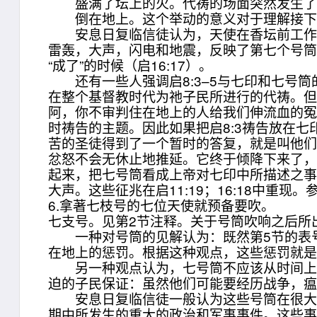
盛满了坛上的火。代祷的场面突然发生了变
倒在地上。这个举动的意义对于理解接下
安息日复临信徒认为，天使在香坛前工作的
雷轰，大声，闪电和地震，反映了第七个号筒
“成了”的时候（启16:17）。
还有一些人强调启8:3–5与七印和七号筒
在整个基督教时代为祂子民所进行的代祷。但
阿，你不审判住在地上的人给我们伸流血的冤
时祷告的主题。因此如果把启8:3祷告放在七
苦的圣徒得到了一个暂时的答复，就是叫他
忿怒不会无休止地推延。它终于倾降下来了
起来，把七号筒看成上帝对七印中所描述之
大声。这些征兆在启11:19；16:18中重现。
6.拿著七枝号的七位天使就预备要吹。
七支号。见第2节注释。关于号筒吹响之后所
一种对号筒的见解认为：既然第5节的表号
在地上的惩罚。根据这种观点，这些惩罚就是
另一种观点认为，七号筒不应该从时间上来
迫的子民保证：虽然他们可能要经历战争，瘟
安息日复临信徒一般认为这些号筒在很大程度
期中所发生的重大的政治和军事事件。这些