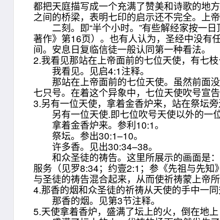
都把天庭描写成一个充满了赞美和诗歌的地
之间的桥梁，表明七印的启示还不完全。上帝
二刻。即“半个小时。”有些解经家按一日顶
著作》第16页）。也有人认为，圣经中没有
间。安息日复临信徒一般认同第一种看法。
2.我看见那站在上帝面前的七位天使，有七
我看见。见启4:1注释。
那站在上帝面前的七位天使。虽然前面没有提
七只号。在着这个异象中，七位天使吹号宣告
3.另有一位天使，拿着金香炉来，站在祭坛
另有一位天使.即七位吹号天使以外的一
拿着金香炉来。参利10:1。
祭坛。参出30:1–10。
许多香。见出30:34–38。
和众圣徒的祷告。这里所展示的画面是：当
服务（见罗8:34；约壹2:1；参《先祖与先
与圣徒的祷告混合起来，从而使祈祷蒙上帝
4.那香的烟和众圣徒的祈祷从天使的手中一
那香的烟。见第3节注释。
5.天使拿着香炉，盛满了坛上的火，倒在地