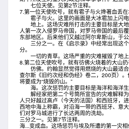
七位天使。见第2节注释。
7.第一位天使吹号，就有雹子与火搀著血丢
雹子与火。这里的画面是大冰雹加上闪电，与
地上。这场灾难所打击的主要目标是大地和
人第一次入侵罗马帝国，对罗马帝国的最后覆
东部地区。后来他们又越过阿尔卑斯山，于公
三分之一。在《启示录》中经常出现这个分数（见
分。
一切的青草。这场严重的灾难摧毁了地上
8.第二位天使吹号，就有彷佛火烧着的大山
仿佛。约翰显然觉得用燃烧的大山最适合描述他
查尔斯《旧约次经和伪经》卷二，200页）。
将要成为“烧毁的山。”
海。这次惩罚的主要目标是海洋和海洋生物
解经家把第二个号筒所宣告的灾难解释为汪
人只好越过高卢（今天的法国）和西班牙，
西地中海上称霸，对沿海一带的西班牙、意大
们对罗马城进行了长达两周的洗劫。
三分之一。见第7节注释。
海...变成血。这场惩罚与埃及所遭的第一灾相