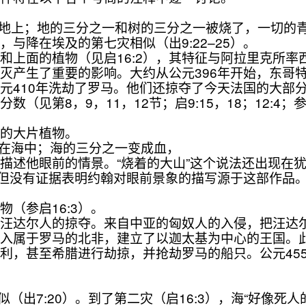
在地上；地的三分之一和树的三分之一被烧了，一切的
降在埃及的第七灾相似（出9:22–25）。
上面的植物（见启16:2），其特征与阿拉里克所率
灭产生了重要的影响。大约从公元396年开始，东哥
元410年洗劫了罗马。他们还掠夺了今天法国的大部
第8，9，11，12节；启9:15，18；12:4；
的大片植物。
扔在海中；海的三分之一变成血，
眼前的情景。“烧着的大山”这个说法还出现在犹太的启
但没有证据表明约翰对眼前景象的描写源于这部作品。参耶
（参启16:3）。
达尔人的掠夺。来自中亚的匈奴人的入侵，把汪达尔
进入属于罗马的北非，建立了以迦太基为中心的王国。
利，甚至希腊进行劫掠，并抢劫罗马的船只。公元45
似（出7:20）。到了第二灾（启16:3），海“好像死