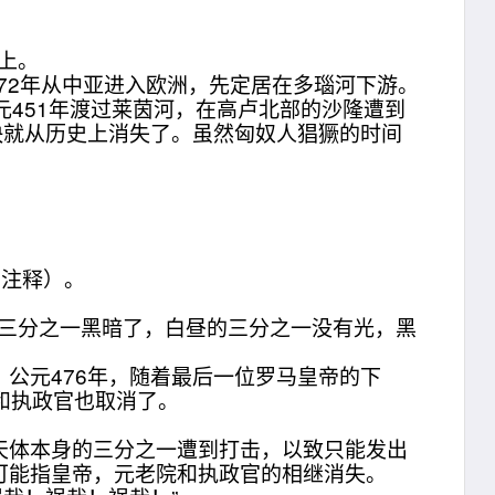
上。
372年从中亚进入欧洲，先定居在多瑙河下游。
451年渡过莱茵河，在高卢北部的沙隆遭到
快就从历史上消失了。虽然匈奴人猖獗的时间
。
6注释）。
的三分之一黑暗了，白昼的三分之一没有光，黑
元476年，随着最后一位罗马皇帝的下
院和执政官也取消了。
体本身的三分之一遭到打击，以致只能发出
可能指皇帝，元老院和执政官的相继消失。