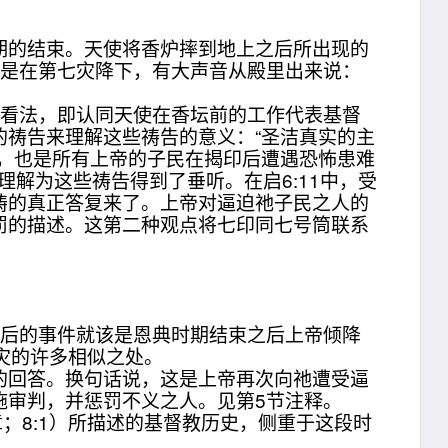
。
的结束。天使将香炉摔到地上之后所出现的
就是在第七灾降下，有大声音从殿里出来说：
的看法，即认同天使在香坛前的工作代表基督
祷告来理解这些祷告的意义：“圣洁真实的主
祷，也是所有上帝的子民在揭印后遭遇恐怖患难
解为这些祷告得到了垂听。在启6:11中，受
祷的真正答复来了。上帝对逼迫祂子民之人的
罚的描述。这第二种观点将七印同七号筒联系
后的事件就该是恩典时期结束之后上帝倾降
灾的许多相似之处。
回答。换句话说，这是上帝再次向祂遭受逼
施审判，并惩罚不义之人。见第5节注释。
8:1）所描述的基督教历史，侧重于这段时