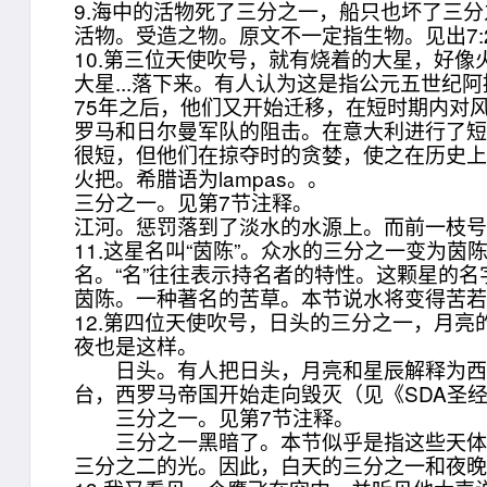
9.海中的活物死了三分之一，船只也坏了三分
活物。受造之物。原文不一定指生物。见出7:
10.第三位天使吹号，就有烧着的大星，好
大星...落下来。有人认为这是指公元五世纪
75年之后，他们又开始迁移，在短时期内对
罗马和日尔曼军队的阻击。在意大利进行了短
很短，但他们在掠夺时的贪婪，使之在历史
火把。希腊语为lampas。。
三分之一。见第7节注释。
江河。惩罚落到了淡水的水源上。而前一枝号筒
11.这星名叫“茵陈”。众水的三分之一变为
名。“名”往往表示持名者的特性。这颗星的名
茵陈。一种著名的苦草。本节说水将变得苦
12.第四位天使吹号，日头的三分之一，月
夜也是这样。
日头。有人把日头，月亮和星辰解释为西罗
台，西罗马帝国开始走向毁灭（见《SDA圣经
三分之一。见第7节注释。
三分之一黑暗了。本节似乎是指这些天体在
三分之二的光。因此，白天的三分之一和夜