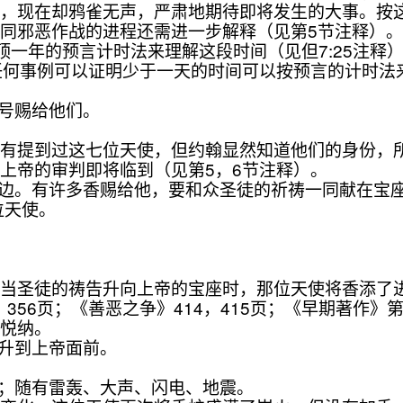
方，现在却鸦雀无声，严肃地期待即将发生的大事。按
同邪恶作战的进程还需进一步解释（见第5节注释）
一年的预言计时法来理解这段时间（见但7:25注释）
任何事例可以证明少于一天的时间可以按预言的计时法来
枝号赐给他们。
到过这七位天使，但约翰显然知道他们的身份，所以才
上帝的审判即将临到（见第5，6节注释）。
旁边。有许多香赐给他，要和众圣徒的祈祷一同献在宝
位天使。
圣徒的祷告升向上帝的宝座时，那位天使将香添了进
知》356页；《善恶之争》414，415页；《早期著作》
所悦纳。
同升到上帝面前。
上；随有雷轰、大声、闪电、地震。