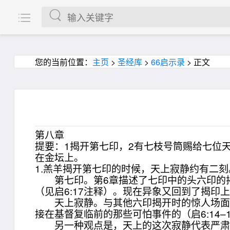
您的当前位置：
主页
>
圣经库
>
66启示录
> 正文
第八章
提要：1揭开第七印，2有七枝号筒赐给七位
在金坛上。
1.羔羊揭开第七印的时候，天上寂静约有二刻
第七印。第6章描述了七印中的头六印的揭
（见启6:17注释）。现在异象又回到了揭印
天上寂静。与其他六印揭开时的惊人场面不
接在基督复临前的那些可怕事件的（启6:14–
另一种观点是，天上的这次寂静代表严肃的期