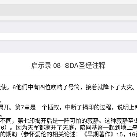
启示录 08--SDA圣经注释
天使。6他们中有四位吹响了号筒，接着就降下了大灾。
。
开。第7章是一个插叙，中断了揭印的过程，说明上
上。
同，第七印揭开后是一阵可怕的寂静。这种寂静至少
16）。因为天军都离开了天庭，陪同基督一起到地上来了
盼（参怀爱伦的相关论述：《早期著作》15，16页