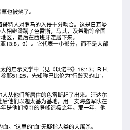
青草也被烧了。
西哥特人对罗马的入侵十分吻合。这是日耳曼
特人相继蹂躏了色雷斯，马其，及希腊等帝国
分地区，最后在西班牙定居下来。
参亚13:8，9）。它代表一小部分，而不是大部
示文学中（见《以诺书》18:13；R.H.
51:25，先知称巴比伦为“行毁灭的山”，
人从他们所居住的色雷斯赶了出来。汪达尔
此后他们以迦太基为基地，用一支海盗军队在
5年是他们掠夺的登峰造极之年。那一年，他
人的血。”这里的“血”无疑指人类的大屠杀。