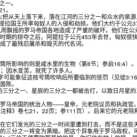
之一。
21。
像火把从天上落下来，落在江河的三分之一和众水的泉源
阿提拉国王所率匈奴人的入侵和劫掠。他们大约于公元
风雨飘摇的罗马帝国各地造成了严重的破坏。他们在公元
时期的掠夺之后，阿提拉于公元453年去世，匈奴很
上成了最残忍屠杀和毁灭的代名词。
所影响的则是咸水里的生物（第8节；参启16:4）
茵陈；因水变苦，就死了许多人。
字可能象征这枝号筒吹响后所要临到的惩罚（见徒3:1
若茵陈。
亮的三分之一、星辰的三分之一都被击打，以致日月星
马帝国的统治人物——皇帝，元老院议员和执政官。公
注释》卷七21，22页；参111页）。后来它的元老
它们发光的三分之一时间里遭到打击，而不是这些天
晚的三分之一将变为黑暗。把这个异象用于罗马政权，