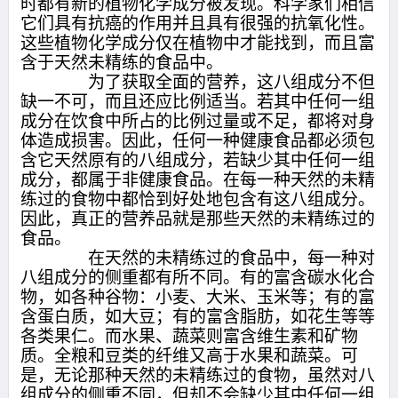
时都有新的植物化学成分被发现。科学家们相信
它们具有抗癌的作用并且具有很强的抗氧化性。
这些植物化学成分仅在植物中才能找到，而且富
含于天然未精练的食品中。
为了获取全面的营养，这八组成分不但
缺一不可，而且还应比例适当。若其中任何一组
成分在饮食中所占的比例过量或不足，都将对身
体造成损害。因此，任何一种健康食品都必须包
含它天然原有的八组成分，若缺少其中任何一组
成分，都属于非健康食品。在每一种天然的未精
练过的食物中都恰到好处地包含有这八组成分。
因此，真正的营养品就是那些天然的未精练过的
食品。
在天然的未精练过的食品中，每一种对
八组成分的侧重都有所不同。有的富含碳水化合
物，如各种谷物：小麦、大米、玉米等；有的富
含蛋白质，如大豆；有的富含脂肪，如花生等等
各类果仁。而水果、蔬菜则富含维生素和矿物
质。全粮和豆类的纤维又高于水果和蔬菜。可
是，无论那种天然的未精练过的食物，虽然对八
组成分的侧重不同，但却不会缺少其中任何一组