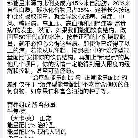
部能量来源的比例变成为45%来自脂肪，20%来
自蛋白质，碳水化合物只占35%。这样长久按这
种比例摄取能量，就会导致心脏病、癌症、中
风、糖尿病、高血压、高血脂和肥胖症等“富贵
病”的发生。然而，如果我们能把饮食结构，改
回至50年代前的水准，按着正确的比例摄取能
量，就不必担心会得这些病。即使你已经得了以
上的病，若能从现在起，按照表1中的“治疗型能
量配比”安排你的饮食结构，再加上“新起点”的其
他几个项目，你的病情一定能得到最大限度的缓
解和控制，甚至可望痊愈。
“治疗型能量配比”与 “正常能量配比”的
差别仅在于 “治疗型能量配比”不吃富含脂肪的任
何食物，如象果仁和富含油脂的种子等。
营养组成 所含热量
千焦/克
（大卡/克） 正常
能量配比% 治疗型
能量配比% 现代人错的