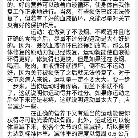
的、好的营养可以改善血液循环，使身体自我修
复工作正常地进行。当然，有些损伤已经无法修
复了，但若有了好的血液循环，总能尽量对关节
炎有好的保护作用。
运动：在做到了不吸烟、不喝酒并且吃
正确的食物之后，尽量不过分的运动是大有好处
的。因为，既然血液循环已经得到改善，那么身
体修复的原动力就已经恢复，运动就能使血液循
环得更好，修复得也更快。但是如果还在吸烟、
喝酒、吃肉，血液循环就很坏，倒不如不运动
好，因为关节被损伤了之后就无法修复了。对于
关节炎病人来说，运动量一定不要太大，要一步
一步来。当你运动时有疼痛，而坐下来就不疼
了，这就说明你运动得并不过分。如果你运动之
后坐下来还是老疼，这就说明运动量太大了，应
当减少一些。
在正确的营养下又有适当的运动能使你
获得尽可能光滑的软骨面。此外，运动还可以使
体重减下来，使各个关节的负重减轻，所以要努
力达到标准体重。减体重的速度以每周 0.5 公斤