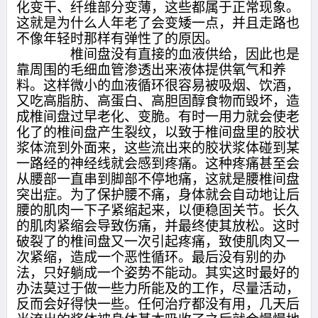
化变干、纤维部分变薄，这些都属于正常现象。
这就是为什么人年老了会变矮一点，并且走路也
不像年轻时那样有弹性了的原因。
椎间盘没有直接的血液供给，因此也是
靠周围的毛细血管渗透出来液体提供氧气和养
料。这样微小的血液循环很容易被吸烟、饮酒，
又吃高脂肪、高蛋白、高胆固醇食物而毁坏，造
成椎间盘过早老化、变脆。有时一用力就会使老
化了的椎间盘产生裂纹，以致于椎间盘里的胶状
浆体流到外面来，这些流出来的胶状浆体碰到某
一路经的神经线就会感到疼痛。这种疼痛甚至会
从腰部一直串到脚部不停地痛，这就是腰椎间盘
突出症。为了保护腰不痛，身体就会自动地让后
腰的肌肉一下子紧缩起来，以便稳固关节。长久
的肌肉紧缩会导致伤痛，并最终使其放松。这时
破裂了的椎间盘又一次引起疼痛，致使肌肉又一
次紧缩，造成一个恶性循环。最后没有别的办
法，只好躺成一个姿势不能动。其实这时最好的
办法莫过于做一些力所能及的工作，尽量活动，
反而会好得快一些。任何治疗都没有用，几天后