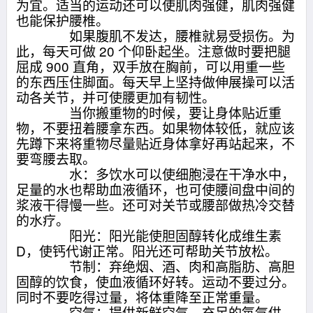
为宜。适当的运动还可以使肌肉强健，肌肉强健
也能保护腰椎。
如果腹肌不发达，腰椎就易受损伤。为
此，每天可做 20 个仰卧起坐。注意做时要把腿
屈成 900 直角，双手放在胸前，可以用重一些
的东西压住脚面。每天早上坚持做伸展操可以活
动各关节，并可使腰更加有韧性。
当你搬重物的时候，要让身体贴近重
物，不要扭着腰拿东西。如果物体较低，就应该
先蹲下来将重物尽量贴近身体拿好再站起来，不
要弯腰去取。
水：多饮水可以使细胞浸在干净水中，
足量的水也帮助血液循环，也可使腰间盘中间的
浆液干得慢一些。还可对关节或腰部做热冷交替
的水疗。
阳光：阳光能使胆固醇转化成维生素
D，使钙代谢正常。阳光还可帮助关节放松。
节制：弃绝烟、酒、肉和高脂肪、高胆
固醇的饮食，使血液循环好转。运动不要过分。
同时不要吃得过量，将体重降至正常重量。
空气：提供新鲜空气，充足的氧气供