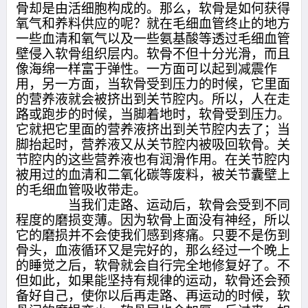
骨却是由活细胞构成的。那么，软骨是如何获得
氧气和养料供应的呢？就在毛细血管终止的地方
一些血清和氧气以及一些氨基酸等透过毛细血管
壁侵入软骨组织层内。软骨不但十分光滑，而且
像海绵一样富于弹性。一方面可以起到减震作
用，另一方面，当软骨受到压力的时候，它里面
的营养液就会被挤出到关节腔内。所以，人在走
路或跑步的时候，当脚着地时，软骨受到压力。
它就把它里面的营养液挤出到关节腔内去了；当
脚抬起时，营养液又从关节腔内被吸回软骨。关
节腔内的这些营养液也有润滑作用。在关节腔内
被用过的血清和二氧化碳等废料，被关节囊壁上
的毛细血管吸收带走。
当我们走路、运动后，软骨会受到不同
程度的磨损变薄。因为软骨上面没有神经，所以
它的磨损并不会使我们感到疼痛。只要不是伤到
骨头，血液循环又是完好的，那么经过一个晚上
的睡觉之后，软骨就会自行完全地修复好了。不
但如此，如果能坚持有规律的运动，软骨还会预
备好自己，使你以后再走路、再运动的时候，软