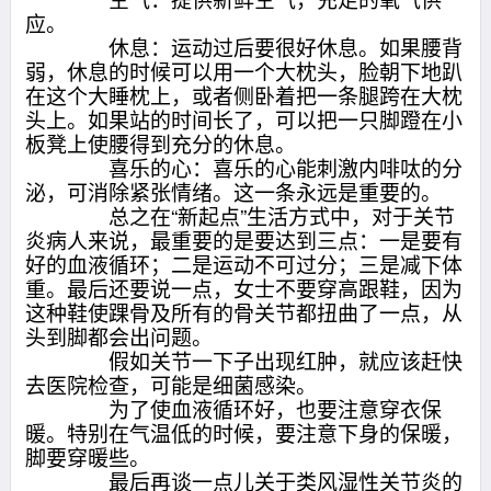
应。
休息：运动过后要很好休息。如果腰背
弱，休息的时候可以用一个大枕头，脸朝下地趴
在这个大睡枕上，或者侧卧着把一条腿跨在大枕
头上。如果站的时间长了，可以把一只脚蹬在小
板凳上使腰得到充分的休息。
喜乐的心：喜乐的心能刺激内啡呔的分
泌，可消除紧张情绪。这一条永远是重要的。
总之在“新起点”生活方式中，对于关节
炎病人来说，最重要的是要达到三点：一是要有
好的血液循环；二是运动不可过分；三是减下体
重。最后还要说一点，女士不要穿高跟鞋，因为
这种鞋使踝骨及所有的骨关节都扭曲了一点，从
头到脚都会出问题。
假如关节一下子出现红肿，就应该赶快
去医院检查，可能是细菌感染。
为了使血液循环好，也要注意穿衣保
暖。特别在气温低的时候，要注意下身的保暖，
脚要穿暖些。
最后再谈一点儿关于类风湿性关节炎的