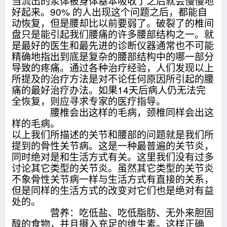
当流出的浆体被身体基本吸收了之后就会慢慢地
好起来。90% 的人出现这个问题之后，都能自
动恢复，但是腰却比以前要弱了。破裂了的椎间
盘只是能引起我们腰痛的许多腰部结构之一。就
是最好的医生和最先进的诊断仪器通常也不可能
精确地指出到底是复杂的腰部结构中的哪一部分
导致的疼痛。通过各种治疗经验，人们发现以上
所提及的治疗方法是对不论任何原因所引起的腰
痛的最好治疗办法。如果14天后病人仍无法完
全恢复，则应寻求专家的医疗指导。
腰椎会出这样的毛病，颈椎同样会出这
样的毛病。
以上我们所描述的关节和腰部的问题就是我们所
提到的骨性关节病。这是一种最普遍的关节炎，
同时绝对是和生活方式有关。这里我们没有过多
讨论其它类型的关节炎。虽然其它类型的关节炎
不象骨性关节病一样与生活方式有直接的关系，
但是同样的生活方式的改变对它们也是绝对有益
处的。
营养：吃低盐、吃低脂肪、无外来胆固
醇的食物，并且摄入充足的维生素。这样正确