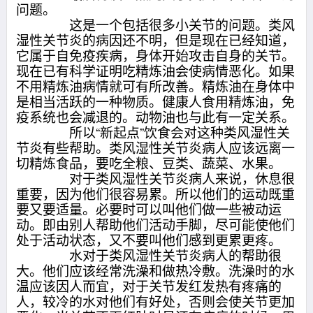
问题。
这是一个包括很多小关节的问题。类风
湿性关节炎的病因还不明，但是现在已经知道，
它属于自免疫疾病，身体开始攻击自身的关节。
现在已有科学证明吃精炼油会使病情恶化。如果
不用精炼油病情就可有所改善。精炼油在身体中
是相当活跃的一种物质。健康人食用精炼油，免
疫系统也会减退的。动物油也与此有一定关系。
所以“新起点”饮食会对这种类风湿性关
节炎有些帮助。类风湿性关节炎病人应该远离一
切精炼食品，要吃全粮、豆类、蔬菜、水果。
对于类风湿性关节炎病人来说，休息很
重要，因为他们很容易累。所以他们的运动既重
要又要适量。必要时可以叫他们做一些被动运
动。即由别人帮助他们活动手脚，尽可能使他们
处于活动状态，又不要叫他们感到更累更疼。
水对于类风湿性关节炎病人的帮助很
大。他们应该经常洗澡和做热冷敷。洗澡时的水
温应该因人而宜，对于关节发红发热有疼痛的
人，较冷的水对他们有好处，否则会使关节更加