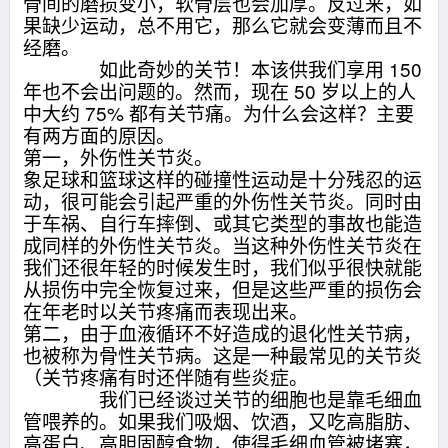
骨间的磨损变小，软骨层也会加厚。反过来，如
果缺少运动，总不用它，那么它就会变薄而且不
经磨。
如此奇妙的关节！本该供我们享用 150
年也不会出问题的。然而，现在 50 岁以上的人
中大约 75% 都有关节痛。为什么会这样？主要
有两方面的原因。
第一，外伤性关节炎。
象足球和篮球这样的碰撞性运动是十分残忍的运
动，很可能会引起严重的外伤性关节炎。同时由
于车祸、自行车摔倒、或其它类型的事故也能造
成同样的外伤性关节炎。当这种外伤性关节炎在
我们还很年轻的时候发生时，我们似乎很快就能
从损伤中完全恢复过来，但是这些严重的损伤会
在年老时以关节疼痛而表现出来。
第二，由于血液循环不好造成的退化性关节病，
也被称为骨性关节病。这是一种最常见的关节炎
（关节疼痛有时还伴随有些炎症。
我们已经谈过关节的细胞也是靠毛细血
管喂养的。如果我们吸烟、饮酒，又吃高脂肪、
高蛋白、高胆固醇食物，使得毛细血管被堵塞，