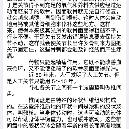
于是关节得不到充足的氧气和养料去供应经过运
动而磨损了的软骨，因而软骨就无法自行修复，
就会越来越薄，直到伤到根部。这时人体会自动
地用钙或其他骨细胞来修补这些地方。这样一
来，使得本来极其光滑的软骨面变得粗糙不平，
行走不便。于是关节又发出错误信息要去保持关
节不动，这样就会使关节长出许多骨刺来力图把
关节固定住，这些骨刺都会触及神经线而产生疼
痛。
药物只能起镇痛作用，它既不能改善血
液循环，又不能使粗糙了的软骨表面变得光滑。
近 50 年来，人们发明了人工关节。但
是人工关节只能用 5～10 年。
脊椎各关节之间有一个减震垫叫做椎间
盘。
椎间盘是由特殊的环状纤维组织构成
的。在这些纤维质地的环状中间是浓稠的胶状浆
体，叫髓核。当身体转动时，这些可流动的液体
可以帮助身体平衡重力，也可缓冲震动。这些椎
间盘中的胶状浆体会随着年龄的增长而渐渐地固