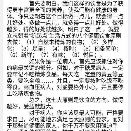
首先要明白，我们这样的饮食是为了获
得更丰富更全面的营养，使我们能有健康的身
体。你只要朝着这个目标做一点儿，就会得一点
儿好处。多做一点儿，就多得一点儿好处。做得
越多，得的好处就越多。明白了这一点 ，就要
立志朝着“新起点”生活方式的八个健康饮食原则
去做：（1）自然未精炼的食物；（2）多样
化；（3）足量；（4）按时；（5）预备简单；
（6）新鲜；（7）有味；（8）悦目；。
如果你是一位病人，首先应该抓住对你
的病最关键的部分。例如，对于糖尿病人，一定
要牢记不吃精炼食品，每天吃一定量的黄豆等豆
类，要吃全粮……，并且，一定要按时吃饭不吃
零食。高血压病人，对盐要格外小心，并且要停
止吃精炼食物。
总之，这七大原则是饮食的方向。做得
越好，受益就越大。
对于病人，你应该尽最大可能，严格要
求自己，尽可能地去满足七大原则的要求。而对
于那些尚健康的家人，你千万不要采用强迫手