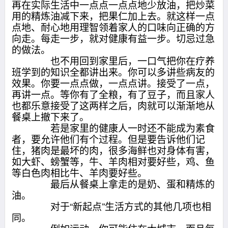
再在实际生活中一点点一点点地少放油，把炒菜
用的精炼油减下来，把果仁加上去。就这样一点
点地、耐心地用理智领着家人的口味向正确的方
向走。每走一步，就对健康有益一步。切忌过急
的做法。
也不用回到家里后，一口气把你在疗养
班学到的知识全都讲出来。你可以多讲些病友的
效果。你要一点点做，一点点讲。接受了一点，
再讲一点。等你有了全粮，有了豆子，而且家人
也都乐意接受了这两样之后，肉就可以渐渐地从
餐桌上撤下来了。
若是家里的健康人一时还不能成为素食
者，要允许他们有个过程。但是要告诉他们记
住，猪肉是最坏的肉，很多海鲜也对身体有害，
如大虾、螃蟹等，牛、羊肉相对要好些，鸡、鱼
等白色肉相比牛、羊肉要好些。
最后从餐桌上拿走的是奶、蛋和精炼的
油。
对于“新起点”生活方式的其他几项也相
同。