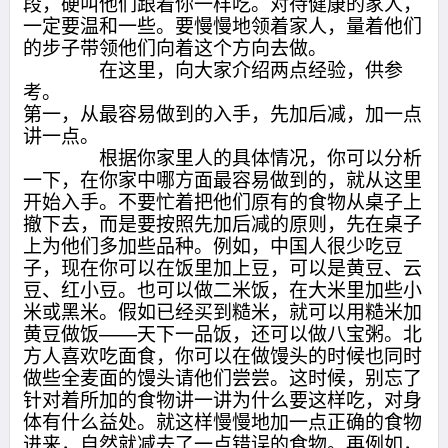
段，硬叫他们跟着你一样吃。对待健康的家人，
一定要温和一些。要慢慢地领着家人，量着他们
的步子带领他们向着这个方向去做。
在这里，向大家介绍两点经验，供参
考。
第一，从最容易做到的入手，先加后减，加一点
讲一点。
根据你家里人的具体情况，你可以分析
一下，在你家中哪方面最容易做到的，就从这里
开始入手。不要忙着把他们原有的食物从桌子上
撤下去，而是要按照先加后减的原则，先在桌子
上为他们多加些品种。例如，中国人很少吃豆
子，现在你可以在饭里加上豆，可以是黄豆、云
豆、红小豆。也可以做二米饭，在大米里加些小
米或黑米。假如已经买到糙米，就可以用糙米加
黄豆做饭——天下一品饭，还可以做八宝粥。北
方人喜欢吃面食，你可以在做馒头的时候也同时
做些全麦面的馒头请他们尝尝。这时候，别忘了
针对着所加的食物讲一讲为什么要这样吃，对身
体有什么益处。就这样慢慢地加一点正确的食物
进来，自然就减去了一点错误的食物。再例如，