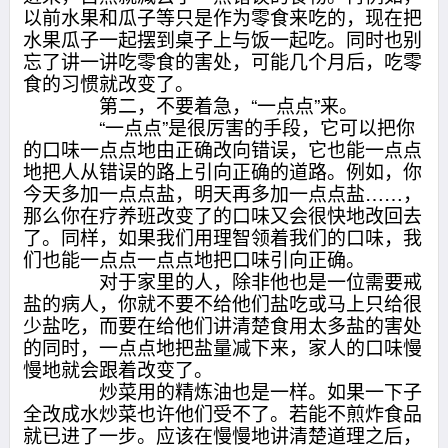
以前水果和瓜子等只是作为零食来吃的，现在把
水果瓜子一起摆到桌子上与饭一起吃。同时也别
忘了讲一讲吃零食的害处，可能几个月后，吃零
食的习惯就改变了。
第二，不要着急，“一点点”来。
“一点点”是很厉害的手段，它可以把你
的口味一点点地由正确改向错误，它也能一点点
地把人从错误的路上引向正确的道路。例如，你
今天多加一点点盐，明天再多加一点点盐……，
那么你在疗养班改变了的口味又会很快地改回去
了。同样，如果我们用理智领着我们的口味，我
们也能一点点一点点地把口味引向正确。
对于家里的人，除非他也是一位需要戒
盐的病人，你就不要不给他们盐吃或马上只给很
少盐吃，而要在给他们讲清楚食用太多盐的害处
的同时，一点点地把盐量减下来，家人的口味慢
慢地就会跟着改变了。
炒菜用的精炼油也是一样。如果一下子
全改成水炒菜也许他们受不了。若能不煎炸食品
就已进了一步。应该在慢慢地讲清楚道理之后，