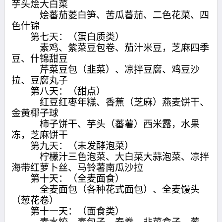
芋头烩大白菜
烩蕃茄菱白笋、苦瓜蕃茄、二色花菜、四
色什锦
第七天：（蛋白质类）
素鸡、紫菜豆包卷、茄汁米豆，芝麻四季
豆、什锦甜豆
芹菜豆包（韭菜）、凉拌豆腐、鸡豆沙
拉、豆腐丸子
第八天：（甜点）
红豆红枣年糕、香蕉（芝麻）燕麦饼干、
金黄椰子球
柿子饼干、芋头（蕃薯）西米露，水果
冻，芝麻饼干
第九天：（未发酵泡菜）
柠檬汁三色泡菜、大白菜大蒜泡菜、凉拌
海带红萝卜丝、马铃薯南瓜沙拉
第十天：（全麦面食）
全麦面包（各种花式面包）、全麦馒头
（葱花卷）
第十一天：（面食类）
素水饺、素包子，春卷、韭菜盒子，葱