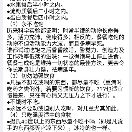
●水果餐后半小时之内。
●淀粉质餐后二小时之内。
●蛋白质餐后四小时之内。
（2）永不吃饱
历来科学实验都证明：时常半饿的动物长命得
多，活力充沛，健康得多；相反的，餐餐吃饱的
动物不但活动能力大减，而且多病早死。
谁都试过吃饱之后昏昏欲睡，警觉力、创造力及
工作效率低落的滋味；一觉得饱马上停止进食，
餐餐七成饱是维持一切状态的最佳方法，更会令
你长期身壮力健，祛病延年。
（3）切勿勉强饮食
●凡是不想吃或喝的东西，都尽量不吃（重病时
吃药之类例外，若要习惯新的饮食，???也适宜
慢慢来，只在有心情又无压力之下才进行）。
●不饿时不吃。
●永远不要劝或迫别人吃喝，对儿童尤其如此。
（4）只吃温度适中的食物
●摄氏40度以上的东西尽量不吃不喝（即是凡烫
手的东西都等它凉下来），冰冷的也一样。