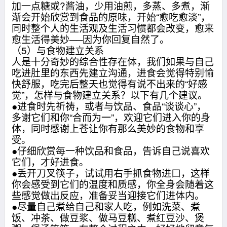
加一点糖或?酱油，少用油煎，多蒸、多煮，渐
渐会开始欣赏到食品的原味，开始“愈吃愈淡”，
同时整个人的生活观及生活习惯都会改变，愈来
愈生活得美妙──因为你回复自然了。
（5）与食物建立关系
人是十分奇妙的综合性存在体，我们如果与自己
吃进肚里的东西先建立沟通，进食会觉得特别愉
快舒服，吃完后整天也觉得有说不出来的“好感
觉”，怎样与食物建立关系？以下有几个建议。
●进食时先祈祷，或者与饮品、食品“谈谈心”，
多谢它们和你“合而为一”，欢迎它们进入你的身
体，同时感谢上苍让你有那么美妙的食物和享
受。
●仔细欣赏每一种饮品和食品，告诉自己说喜欢
它们，才好进食。
●丢开刀叉筷子，试试用右手抓食物进口，这样
你会感受到它们的温度和质感，你全身会随着这
些感觉做出反应，准备妥当迎接它们进体内。
●尽量自己煮给自己和家人吃，例如洗菜、煮
饭、冲茶、做豆浆、做马豆糕、煮红豆沙、煲