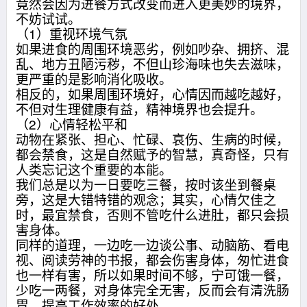
竟然会因为进餐方式改变而进入更美妙的境界，
不妨试试。
（1）重视环境气氛
如果进食的周围环境恶劣，例如吵杂、拥挤、混
乱、地方丑陋污秽，不但山珍海味也失去滋味，
更严重的是影响消化吸收。
相反的，如果周围环境好，心情因而越吃越好，
不但对生理健康有益，精神境界也会提升。
（2）心情轻松平和
动物在紧张、担心、忙碌、哀伤、生病的时候，
都会禁食，这是自然赋予的智慧，真奇怪，只有
人类忘记这个重要的本能。
我们总是以为一日要吃三餐，按时该坐到餐桌
旁，这是大错特错的观念；其实，心情欠佳之
时，最宜禁食，否则不管吃什么进肚，都只会损
害身体。
同样的道理，一边吃一边谈公事、动脑筋、看电
视、阅读劳神的书报，都会伤害身体，匆忙进食
也一样有害，所以如果时间不够，宁可饿一餐，
少吃一两餐，对身体完全无害，反而会有清洗肠
胃、提高工作效率的好处。