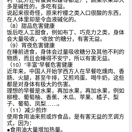
多是碱性的，多吃有益。
说起来很奇怪，原来柠檬之类入口很酸的东西，
在人体里却是令血液碱化的。
（8）甜品危害健康
饭后吃人工甜食，例如布丁、巧克力之类，身体
会大量吸收，“收放”的糖分，有害无益。
（9）宵夜危害健康
在睡前进食，身体会过量吸收糖分及其他不利的
物质，而且会睡得不安宁，所以有害无益。
（10）“丰富”早餐危害健康
近年来，中国人开始学西方人在早餐吃燻肉、香
肠、火腿，甚至牛排，又煎鸡蛋、喝牛奶，这些
都是对身体有极大的伤害。
理想的早餐是水果，再加水果，再加水果，例如
柳橙、葡萄柚、香蕉、木瓜、苹果、橘子、梨
子、葡萄、凤梨……。
（11）减少煎炸
使用食用油来煎或炸食品，是有害无益的烹调方
式，因为：
●食用油大量增加热量。