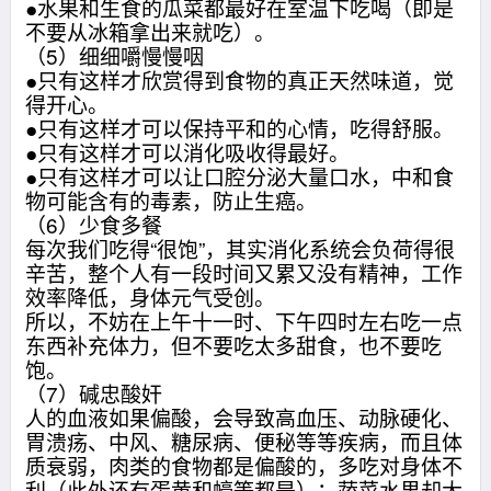
●水果和生食的瓜菜都最好在室温下吃喝（即是
不要从冰箱拿出来就吃）。
（5）细细嚼慢慢咽
●只有这样才欣赏得到食物的真正天然味道，觉
得开心。
●只有这样才可以保持平和的心情，吃得舒服。
●只有这样才可以消化吸收得最好。
●只有这样才可以让口腔分泌大量口水，中和食
物可能含有的毒素，防止生癌。
（6）少食多餐
每次我们吃得“很饱”，其实消化系统会负荷得很
辛苦，整个人有一段时间又累又没有精神，工作
效率降低，身体元气受创。
所以，不妨在上午十一时、下午四时左右吃一点
东西补充体力，但不要吃太多甜食，也不要吃
饱。
（7）碱忠酸奸
人的血液如果偏酸，会导致高血压、动脉硬化、
胃溃疡、中风、糖尿病、便秘等等疾病，而且体
质衰弱，肉类的食物都是偏酸的，多吃对身体不
利（此外还有蛋黄和蠔等都是）；蔬菜水果却大