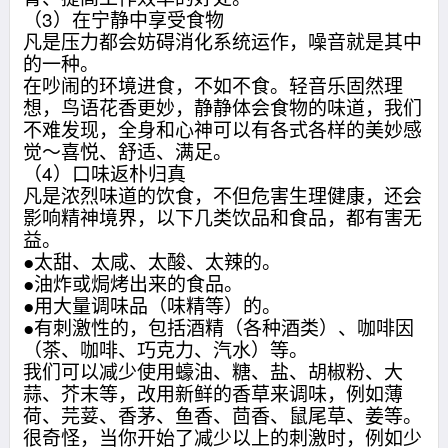
（3）在宁静中享受食物
凡是压力都会妨碍消化系统运作，噪音就是其中
的一种。
在吵闹的环境进食，不如不食。轻音乐固然理
想，鸟语花香更妙，静静体会食物的味道，我们
不难发现，全身和心神可以有各式各样的美妙感
觉～喜悦、舒适、满足。
（4）口味返朴归真
凡是浓烈味道的饮食，不但危害生理健康，还会
影响精神境界，以下几类饮品和食品，都有害无
益。
●太甜、太咸、太酸、太辣的。
●油炸或焗烤出来的食品。
●用大量调味品（味精等）的。
●有刺激性的，包括酒精（各种酒类）、咖啡因
（茶、咖啡、巧克力、汽水）等。
我们可以减少使用蠔油、糖、盐、胡椒粉、大
蒜、芥末等，改用新鲜的香草来调味，例如薄
荷、芫荽、香茅、鱼香、茴香、鼠尾草、姜等。
很奇怪，当你开始了减少以上的刺激时，例如少