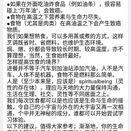
●如果在外面吃油炸食品（例如油条），很容易
碰上“万年油”，会致癌。
●食物在高温之下营养素与生命力尽失。
●食物（尤其是肉类）在高油温之下会产生致癌
物质。
我们如果想熟食，可以多用蒸或煮的方式，这样
烹调既省时、省燃料，也维护生态环境。
焗、燉、炒都会导致较长时期、较高温度，亦不
算理想，当然，生食始终最好。
怎样提高饮食的境界？
进餐并不等于汽车到加油站添加汽油，人不是汽
车，人体不是机器，食物不是燃料那么简单。
人是（至少本来是，应该是）spiritualbeing（灵
性的存在体），理应与天地的大力量保持沟通，
生活在生理、社交、灵性等不同居面之上。
我们每次饮食都可以是也应该是生命与生命的接
触，令自己的小宇宙与外在的大宇宙又再一次相
通，个中并无神秘的成分，谁都可以开始尝试学
习体验。
以下的建议，值得大家参考；渐渐地，你的生命